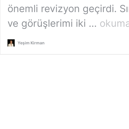
önemli revizyon geçirdi. Sına
Gitti
ve görüşlerimi iki …
okuma
YGS
LYS
Geldi
Yeşim Kirman
YKS
–
1.Bölüm