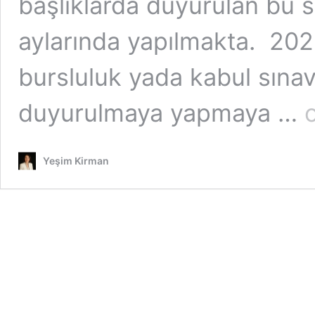
başlıklarda duyurulan bu s
aylarında yapılmakta. 2020
bursluluk yada kabul sınavl
2
duyurulmaya yapmaya …
–
20
Yıl
Yeşim Kirman
Öz
Ok
Bu
Sı