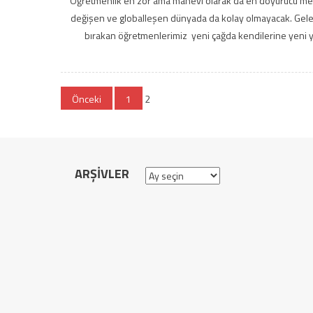
Öğretmenlik en zor ama manevi olarak da en doyurucu mesle
değişen ve globalleşen dünyada da kolay olmayacak. Gelece
bırakan öğretmenlerimiz yeni çağda kendilerine yeni ye
Yazı
Önceki
1
2
gezinmesi
ARŞIVLER
Arşivler