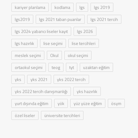
kariyer planlama
kodlama
lgs
lgs 2019
lgs2019
lgs 2021 taban puanlar
lgs 2021 tercih
lgs 2024 yabancı liseler kayıt
lgs 2026
lgs hazırlık
lise seçimi
lise tercihleri
meslek seçimi
Okul
okul seçimi
ortaokul seçimi
teog
tyt
uzaktan eğitim
yks
yks 2021
yks 2022 tercih
yks 2022 tercih danışmanlığı
yks hazırlık
yurt dışında eğitim
yök
yüz yüze eğitim
ösym
özel liseler
üniversite tercihleri