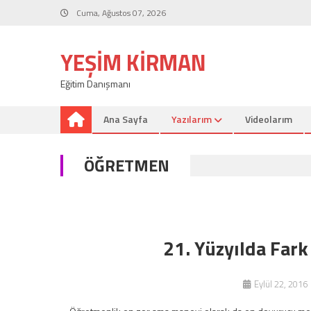
Skip
Cuma, Ağustos 07, 2026
to
content
YEŞIM KIRMAN
Eğitim Danışmanı
Ana Sayfa
Yazılarım
Videolarım
ÖĞRETMEN
21. Yüzyılda Far
Eylül 22, 2016