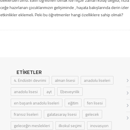
klerden birisi. Etkin öğretmen olmak ise hiçbir zaman kolay değildi, hızla
ğe hazırlanan çocuklarımızın gelişiminde , hayata bakışlarında derin izler
tkinlikler eklemeli. Peki bu öğretmenler hangi özelliklere sahip olmalı?
ETIKETLER
4. Endüstri devrimi
alman lisesi
anadolu liseleri
anadolu lisesi
ayt
Ebeveynlik
en başarılı anadolu liseleri
eğitim
fen lisesi
fransız liseleri
galatasaray lisesi
gelecek
geleceğin meslekleri
ilkokul seçimi
inovasyon