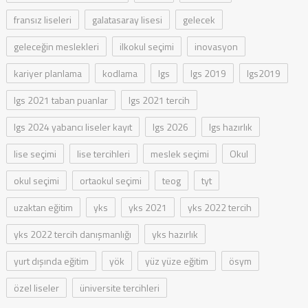
fransız liseleri
galatasaray lisesi
gelecek
geleceğin meslekleri
ilkokul seçimi
inovasyon
kariyer planlama
kodlama
lgs
lgs 2019
lgs2019
lgs 2021 taban puanlar
lgs 2021 tercih
lgs 2024 yabancı liseler kayıt
lgs 2026
lgs hazırlık
lise seçimi
lise tercihleri
meslek seçimi
Okul
okul seçimi
ortaokul seçimi
teog
tyt
uzaktan eğitim
yks
yks 2021
yks 2022 tercih
yks 2022 tercih danışmanlığı
yks hazırlık
yurt dışında eğitim
yök
yüz yüze eğitim
ösym
özel liseler
üniversite tercihleri