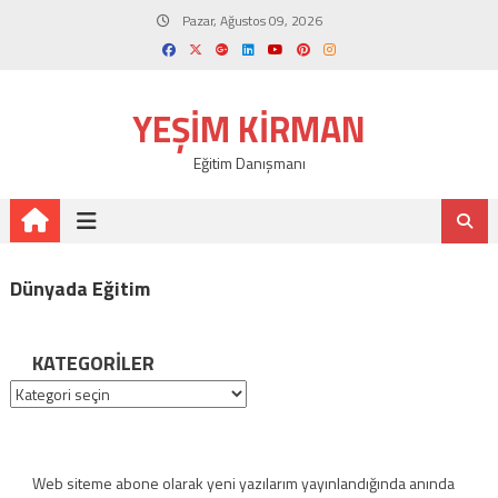
Skip
Pazar, Ağustos 09, 2026
to
content
YEŞIM KIRMAN
Eğitim Danışmanı
Dünyada Eğitim
KATEGORILER
Kategoriler
Web siteme abone olarak yeni yazılarım yayınlandığında anında