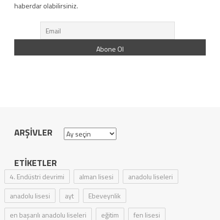
haberdar olabilirsiniz.
ARŞIVLER
Arşivler
ETIKETLER
4. Endüstri devrimi
alman lisesi
anadolu liseleri
anadolu lisesi
ayt
Ebeveynlik
en başarılı anadolu liseleri
eğitim
fen lisesi