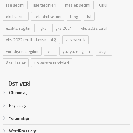
lise seçimi
lise tercihleri
meslek seçimi
Okul
okul seçimi
ortaokul seçimi
teog
tyt
uzaktan eğitim
yks
yks 2021
yks 2022 tercih
yks 2022 tercih danışmanlığı
yks hazırlık
yurt dışında eğitim
yök
yüz yüze eğitim
ösym
özel liseler
üniversite tercihleri
ÜST VERI
Oturum aç
Kayıt akışı
Yorum akışı
WordPress.org