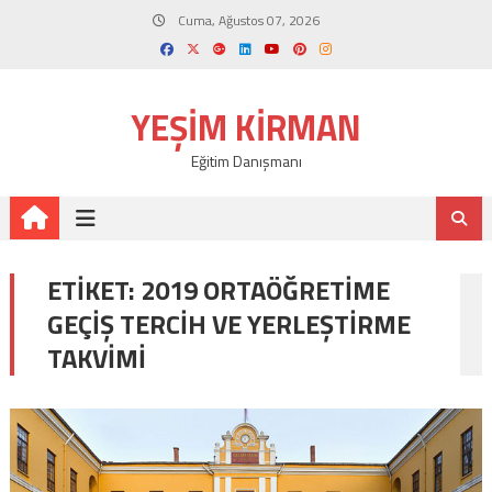
Skip
Cuma, Ağustos 07, 2026
to
content
YEŞIM KIRMAN
Eğitim Danışmanı
ETIKET:
2019 ORTAÖĞRETIME
GEÇIŞ TERCIH VE YERLEŞTIRME
TAKVIMI