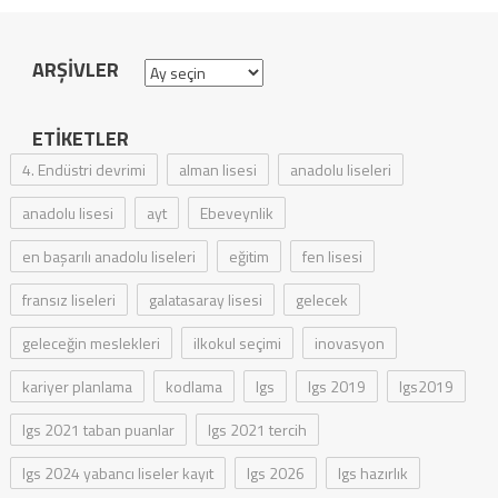
ARŞIVLER
Arşivler
ETIKETLER
4. Endüstri devrimi
alman lisesi
anadolu liseleri
anadolu lisesi
ayt
Ebeveynlik
en başarılı anadolu liseleri
eğitim
fen lisesi
fransız liseleri
galatasaray lisesi
gelecek
geleceğin meslekleri
ilkokul seçimi
inovasyon
kariyer planlama
kodlama
lgs
lgs 2019
lgs2019
lgs 2021 taban puanlar
lgs 2021 tercih
lgs 2024 yabancı liseler kayıt
lgs 2026
lgs hazırlık