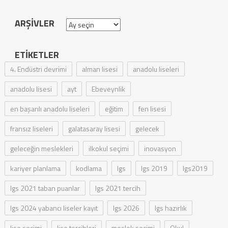
ARŞIVLER
Arşivler
ETIKETLER
4. Endüstri devrimi
alman lisesi
anadolu liseleri
anadolu lisesi
ayt
Ebeveynlik
en başarılı anadolu liseleri
eğitim
fen lisesi
fransız liseleri
galatasaray lisesi
gelecek
geleceğin meslekleri
ilkokul seçimi
inovasyon
kariyer planlama
kodlama
lgs
lgs 2019
lgs2019
lgs 2021 taban puanlar
lgs 2021 tercih
lgs 2024 yabancı liseler kayıt
lgs 2026
lgs hazırlık
lise seçimi
lise tercihleri
meslek seçimi
Okul