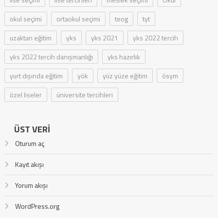
okul seçimi
ortaokul seçimi
teog
tyt
uzaktan eğitim
yks
yks 2021
yks 2022 tercih
yks 2022 tercih danışmanlığı
yks hazırlık
yurt dışında eğitim
yök
yüz yüze eğitim
ösym
özel liseler
üniversite tercihleri
ÜST VERI
Oturum aç
Kayıt akışı
Yorum akışı
WordPress.org