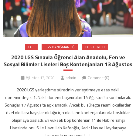
LGS
LGS DANIŞMANLIĞI
LGS TERCIH
2020 LGS Sınavla Öğrenci Alan Anadolu, Fen ve
Sosyal Bilimler Liseleri Boş Kontenjanları 13 Ağustos
Ağustos 13, 2020
admin
Comment(0)
2020 LGS yerleştirme sürecinin yerleştirmeye esas nakil
dönemindeyiz. 1. Nakil dönemi başvuruları 14 Ağustos’ta son bulacak.
Sonuçlar 17 Ağustos’ta açıklanacak. Ancak bu süreçte resmi okullardan
özel okullara kayışlar olduğu için okulların kontenjanlarında boşluklar
oluşmaya başladı. En yüksek boş kontenjan 11 ile Habire Yahşi
Lisesinde onu 6 ile Hayrullah Kefeoğlu, Kadir Has ve Haydarpaşa
Lisesinde görünüyor. […]