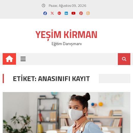
Skip
Pazar, Ağustos 09, 2026
to
content
YEŞIM KIRMAN
Eğitim Danışmanı
ETIKET:
ANASINIFI KAYIT