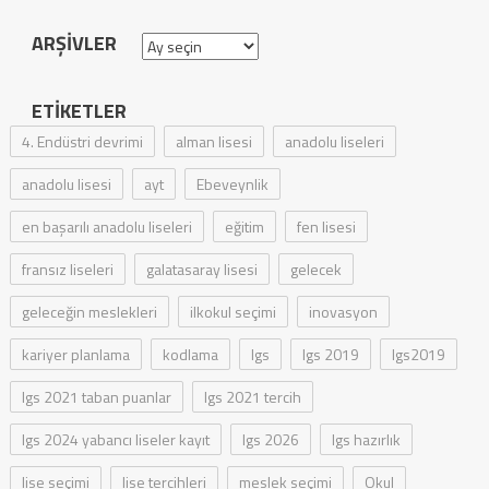
ARŞIVLER
Arşivler
ETIKETLER
4. Endüstri devrimi
alman lisesi
anadolu liseleri
anadolu lisesi
ayt
Ebeveynlik
en başarılı anadolu liseleri
eğitim
fen lisesi
fransız liseleri
galatasaray lisesi
gelecek
geleceğin meslekleri
ilkokul seçimi
inovasyon
kariyer planlama
kodlama
lgs
lgs 2019
lgs2019
lgs 2021 taban puanlar
lgs 2021 tercih
lgs 2024 yabancı liseler kayıt
lgs 2026
lgs hazırlık
lise seçimi
lise tercihleri
meslek seçimi
Okul