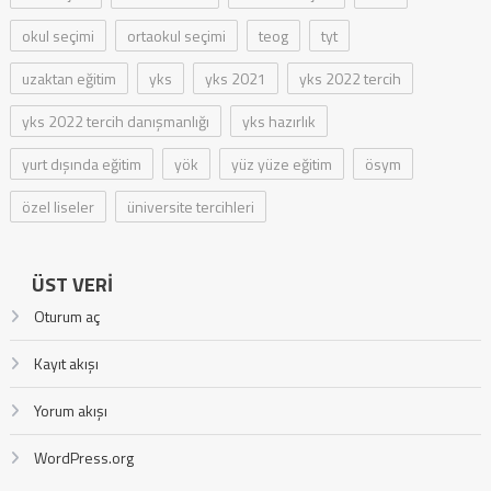
okul seçimi
ortaokul seçimi
teog
tyt
uzaktan eğitim
yks
yks 2021
yks 2022 tercih
yks 2022 tercih danışmanlığı
yks hazırlık
yurt dışında eğitim
yök
yüz yüze eğitim
ösym
özel liseler
üniversite tercihleri
ÜST VERI
Oturum aç
Kayıt akışı
Yorum akışı
WordPress.org