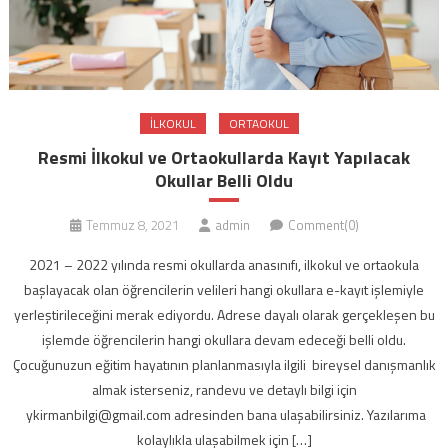
ILKOKUL
ORTAOKUL
Resmi İlkokul ve Ortaokullarda Kayıt Yapılacak
Okullar Belli Oldu
Temmuz 8, 2021
admin
Comment(0)
2021 – 2022 yılında resmi okullarda anasınıfı, ilkokul ve ortaokula
başlayacak olan öğrencilerin velileri hangi okullara e-kayıt işlemiyle
yerleştirileceğini merak ediyordu. Adrese dayalı olarak gerçekleşen bu
işlemde öğrencilerin hangi okullara devam edeceği belli oldu.
Çocuğunuzun eğitim hayatının planlanmasıyla ilgili bireysel danışmanlık
almak isterseniz, randevu ve detaylı bilgi için
ykirmanbilgi@gmail.com adresinden bana ulaşabilirsiniz. Yazılarıma
kolaylıkla ulaşabilmek için […]