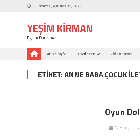
Skip
Cumartesi, Ağustos 08, 2026
to
content
YEŞIM KIRMAN
Eğitim Danışmanı
Ana Sayfa
Yazılarım
Videolarım
ETIKET:
ANNE BABA ÇOCUK ILE
Oyun Dol
Ekim 31, 2016