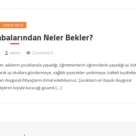
EBEVEYNLIK
balarından Neler Bekler?
admin
Comment(1)
ım, ailelerin çocuklarıyla yaşadığı, öğretmenlerin öğrencilerle yaşadığı iyi, kö
ak iyi okullara göndermeye, sağlıklı yiyecekler yedirmeye, kaliteli kıyafetle
an duygusal ihtiyaçlarını ihmal edebiliyoruz. Çocukların en büyük duygusal
tiştiren kişiyle kuracağı güvenli […]