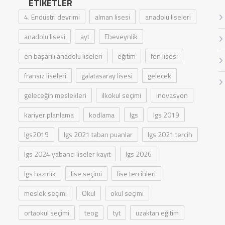
ETIKETLER
4. Endüstri devrimi
alman lisesi
anadolu liseleri
anadolu lisesi
ayt
Ebeveynlik
en başarılı anadolu liseleri
eğitim
fen lisesi
fransız liseleri
galatasaray lisesi
gelecek
geleceğin meslekleri
ilkokul seçimi
inovasyon
kariyer planlama
kodlama
lgs
lgs 2019
lgs2019
lgs 2021 taban puanlar
lgs 2021 tercih
lgs 2024 yabancı liseler kayıt
lgs 2026
lgs hazırlık
lise seçimi
lise tercihleri
meslek seçimi
Okul
okul seçimi
ortaokul seçimi
teog
tyt
uzaktan eğitim