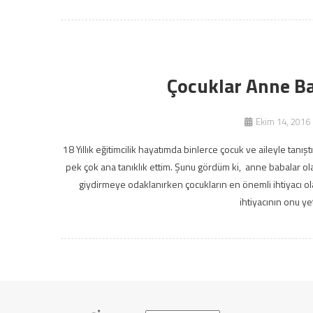
Çocuklar Anne Ba
Ekim 14, 2016
18 Yıllık eğitimcilik hayatımda binlerce çocuk ve aileyle tanışt
pek çok ana tanıklık ettim. Şunu gördüm ki, anne babalar olar
giydirmeye odaklanırken çocukların en önemli ihtiyacı ol
ihtiyacının onu ye