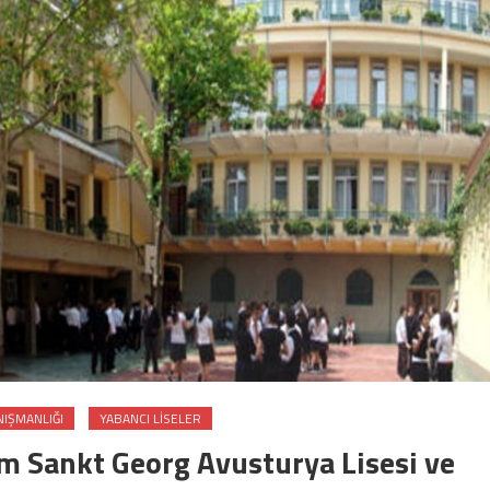
NIŞMANLIĞI
YABANCI LISELER
ım Sankt Georg Avusturya Lisesi ve