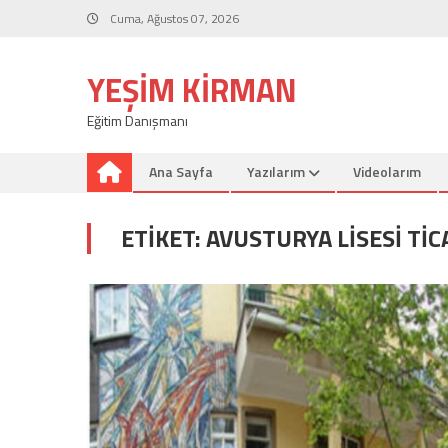
Skip
Cuma, Ağustos 07, 2026
to
content
YEŞIM KIRMAN
Eğitim Danışmanı
Ana Sayfa
Yazılarım
Videolarım
ETIKET:
AVUSTURYA LISESI TI