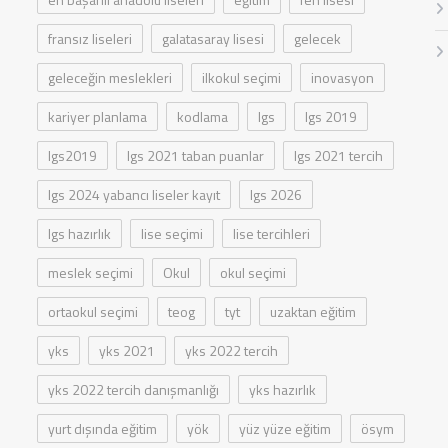
fransız liseleri
galatasaray lisesi
gelecek
geleceğin meslekleri
ilkokul seçimi
inovasyon
kariyer planlama
kodlama
lgs
lgs 2019
lgs2019
lgs 2021 taban puanlar
lgs 2021 tercih
lgs 2024 yabancı liseler kayıt
lgs 2026
lgs hazırlık
lise seçimi
lise tercihleri
meslek seçimi
Okul
okul seçimi
ortaokul seçimi
teog
tyt
uzaktan eğitim
yks
yks 2021
yks 2022 tercih
yks 2022 tercih danışmanlığı
yks hazırlık
yurt dışında eğitim
yök
yüz yüze eğitim
ösym