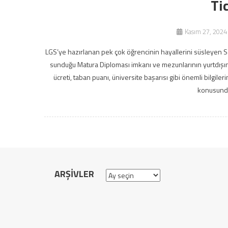
Ti
Kasım 27, 2024
LGS’ye hazırlanan pek çok öğrencinin hayallerini süsleyen S
sunduğu Matura Diploması imkanı ve mezunlarının yurtdışında
ücreti, taban puanı, üniversite başarısı gibi önemli bilgiler
konusunda
ARŞIVLER
Arşivler