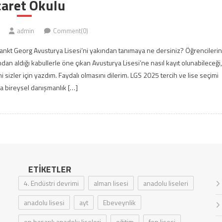
caret Okulu
admin
Comment(0)
ankt Georg Avusturya Lisesi’ni yakından tanımaya ne dersiniz? Öğrencileri
n aldığı kabullerle öne çıkan Avusturya Lisesi’ne nasıl kayıt olunabileceği,
ini sizler için yazdım. Faydalı olmasını dilerim. LGS 2025 tercih ve lise seçimi
 bireysel danışmanlık […]
ETIKETLER
4. Endüstri devrimi
alman lisesi
anadolu liseleri
anadolu lisesi
ayt
Ebeveynlik
en başarılı anadolu liseleri
eğitim
fen lisesi