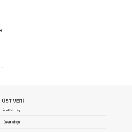
ne
ÜST VERI
Oturum aç
Kayıt akışı