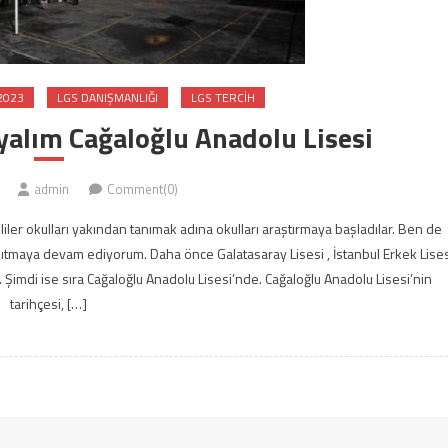
2023
LGS DANIŞMANLIĞI
LGS TERCIH
yalım Cağaloğlu Anadolu Lisesi
admin
Comment(0)
ler okulları yakından tanımak adına okulları araştırmaya başladılar. Ben de
nıtmaya devam ediyorum. Daha önce Galatasaray Lisesi , İstanbul Erkek Lises
. Şimdi ise sıra Cağaloğlu Anadolu Lisesi’nde. Cağaloğlu Anadolu Lisesi’nin
tarihçesi, […]