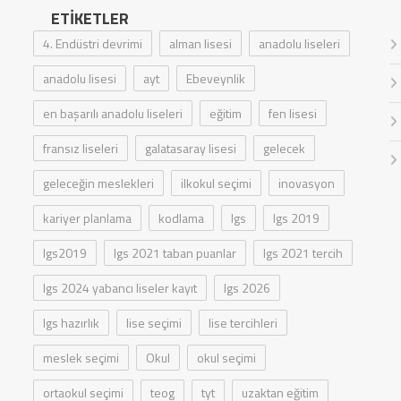
ETIKETLER
4. Endüstri devrimi
alman lisesi
anadolu liseleri
anadolu lisesi
ayt
Ebeveynlik
en başarılı anadolu liseleri
eğitim
fen lisesi
fransız liseleri
galatasaray lisesi
gelecek
geleceğin meslekleri
ilkokul seçimi
inovasyon
kariyer planlama
kodlama
lgs
lgs 2019
lgs2019
lgs 2021 taban puanlar
lgs 2021 tercih
lgs 2024 yabancı liseler kayıt
lgs 2026
lgs hazırlık
lise seçimi
lise tercihleri
meslek seçimi
Okul
okul seçimi
ortaokul seçimi
teog
tyt
uzaktan eğitim