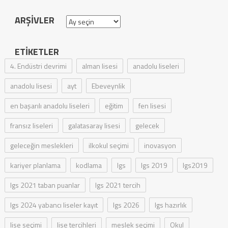
ARŞIVLER
Arşivler
ETIKETLER
4. Endüstri devrimi
alman lisesi
anadolu liseleri
anadolu lisesi
ayt
Ebeveynlik
en başarılı anadolu liseleri
eğitim
fen lisesi
fransız liseleri
galatasaray lisesi
gelecek
geleceğin meslekleri
ilkokul seçimi
inovasyon
kariyer planlama
kodlama
lgs
lgs 2019
lgs2019
lgs 2021 taban puanlar
lgs 2021 tercih
lgs 2024 yabancı liseler kayıt
lgs 2026
lgs hazırlık
lise seçimi
lise tercihleri
meslek seçimi
Okul