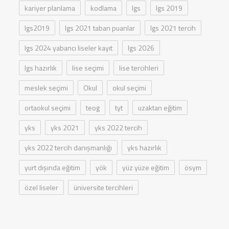
kariyer planlama
kodlama
lgs
lgs 2019
lgs2019
lgs 2021 taban puanlar
lgs 2021 tercih
lgs 2024 yabancı liseler kayıt
lgs 2026
lgs hazırlık
lise seçimi
lise tercihleri
meslek seçimi
Okul
okul seçimi
ortaokul seçimi
teog
tyt
uzaktan eğitim
yks
yks 2021
yks 2022 tercih
yks 2022 tercih danışmanlığı
yks hazırlık
yurt dışında eğitim
yök
yüz yüze eğitim
ösym
özel liseler
üniversite tercihleri