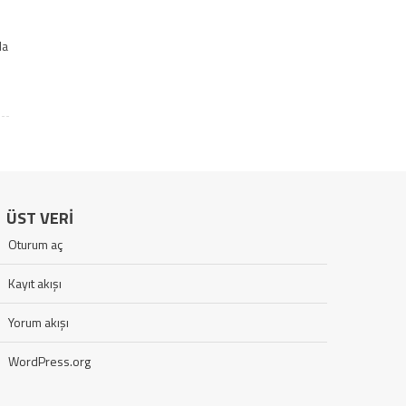
da
ÜST VERI
Oturum aç
Kayıt akışı
Yorum akışı
WordPress.org