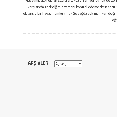
Hayatımızdaki ekran sayısı arttıkça onları yönetmek de zorlaş
karşısında geçirdiğimiz zamanı kontrol edemezken çocukla
ekransız bir hayat mümkün mü? Şu çağda çok mümkün değil
öğ
ARŞIVLER
Arşivler