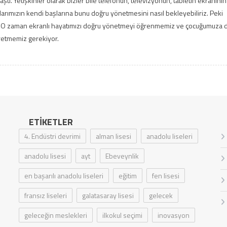
tı. Yetişkinler olarak bizler bile telefonun, televizyonun, tabletin ekranının
rımızın kendi başlarına bunu doğru yönetmesini nasıl bekleyebiliriz. Peki
. O zaman ekranlı hayatımızı doğru yönetmeyi öğrenmemiz ve çocuğumuza 
retmemiz gerekiyor.
ETIKETLER
4. Endüstri devrimi
alman lisesi
anadolu liseleri
anadolu lisesi
ayt
Ebeveynlik
en başarılı anadolu liseleri
eğitim
fen lisesi
fransız liseleri
galatasaray lisesi
gelecek
geleceğin meslekleri
ilkokul seçimi
inovasyon