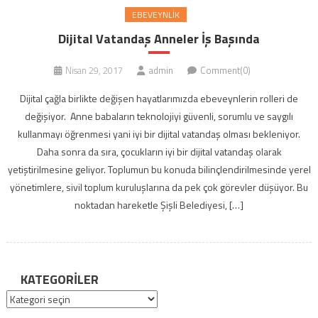
EBEVEYNLIK
Dijital Vatandaş Anneler İş Başında
Nisan 29, 2017
admin
Comment(0)
Dijital çağla birlikte değişen hayatlarımızda ebeveynlerin rolleri de
değişiyor. Anne babaların teknolojiyi güvenli, sorumlu ve saygılı
kullanmayı öğrenmesi yani iyi bir dijital vatandaş olması bekleniyor.
Daha sonra da sıra, çocukların iyi bir dijital vatandaş olarak
yetiştirilmesine geliyor. Toplumun bu konuda bilinçlendirilmesinde yerel
yönetimlere, sivil toplum kuruluşlarına da pek çok görevler düşüyor. Bu
noktadan hareketle Şişli Belediyesi, […]
KATEGORILER
Kategoriler