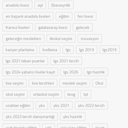
anadolu lisesi
ayt
Ebeveynlik
en başarılı anadolu liseleri
eğitim
fen lisesi
fransız liseleri
galatasaray lisesi
gelecek
geleceğin meslekleri
ilkokul seçimi
inovasyon
kariyer planlama
kodlama
lgs
lgs 2019
lgs2019
lgs 2021 taban puanlar
lgs 2021 tercih
lgs 2024 yabancı liseler kayıt
lgs 2026
lgs hazırlık
lise seçimi
lise tercihleri
meslek seçimi
Okul
okul seçimi
ortaokul seçimi
teog
tyt
uzaktan eğitim
yks
yks 2021
yks 2022 tercih
yks 2022 tercih danışmanlığı
yks hazırlık
yurt dışında eğitim
yök
yüz yüze eğitim
ösym