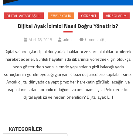
DIJITAL VATANDAŞLIK
EBEVEYNLIK
ÖĞRENCI
VIDEOLARIM
Dijital Ayak İzimizi Nasıl Doğru Yönetiriz?
Mart 18, 2018
admin
Comment(0)
Dijital vatandaşlar dijital dünyadaki haklarını ve sorumluluklarını bilerek
hareket ederler. Günlük hayatımızda itibarımızı yönetmek için oldukça
özen gösterirken sanal alemde yapılanların gizli kalacağı yada
sonuçlarının görülmeyeceği gibi yanlış bazı düşüncelere kapılabilirsiniz.
Ancak dijital dünyada da yaptığımız her hareketin görülebileceğini ve
yaptıklarımızdan sorumlu olduğumuzu unutmamalıyız. Peki nedir bu
dijital ayak izi ve neden önemlidir? Dijital ayak […]
KATEGORILER