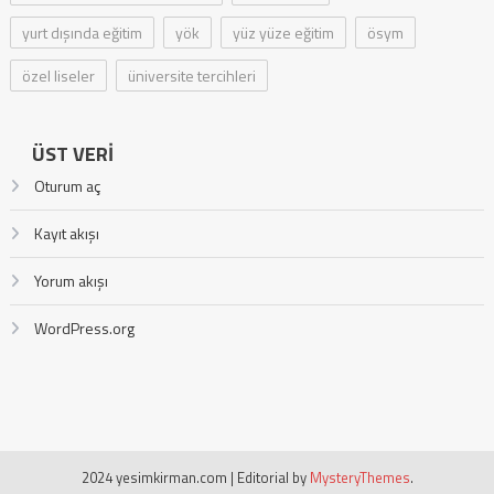
yurt dışında eğitim
yök
yüz yüze eğitim
ösym
özel liseler
üniversite tercihleri
ÜST VERI
Oturum aç
Kayıt akışı
Yorum akışı
WordPress.org
2024 yesimkirman.com
|
Editorial by
MysteryThemes
.