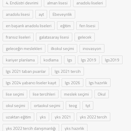
4. Endüstri devrimi
alman lisesi
anadolu liseleri
anadolu lisesi
ayt
Ebeveynlik
en başarılı anadolu liseleri
eğitim
fen lisesi
fransız liseleri
galatasaray lisesi
gelecek
geleceğin meslekleri
ilkokul seçimi
inovasyon
kariyer planlama
kodlama
lgs
lgs 2019
lgs2019
lgs 2021 taban puanlar
lgs 2021 tercih
lgs 2024 yabancı liseler kayıt
lgs 2026
lgs hazırlık
lise seçimi
lise tercihleri
meslek seçimi
Okul
okul seçimi
ortaokul seçimi
teog
tyt
uzaktan eğitim
yks
yks 2021
yks 2022 tercih
yks 2022 tercih danışmanlığı
yks hazırlık