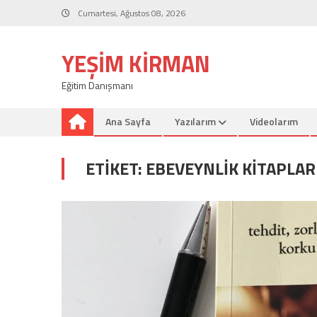
Skip
Cumartesi, Ağustos 08, 2026
to
content
YEŞIM KIRMAN
Eğitim Danışmanı
Ana Sayfa
Yazılarım
Videolarım
ETIKET:
EBEVEYNLIK KITAPLAR