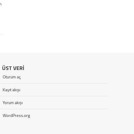
m
ÜST VERI
Oturum aç
Kayıt akışı
Yorum akışı
WordPress.org