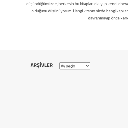
düşündüğümüzde, herkesin bu kitapları okuyup kendi ebevey
olduğunu düşünüyorum. Hangi kitabın sizde hangi kapıları
davranmayıp önce kendin
ARŞIVLER
Arşivler