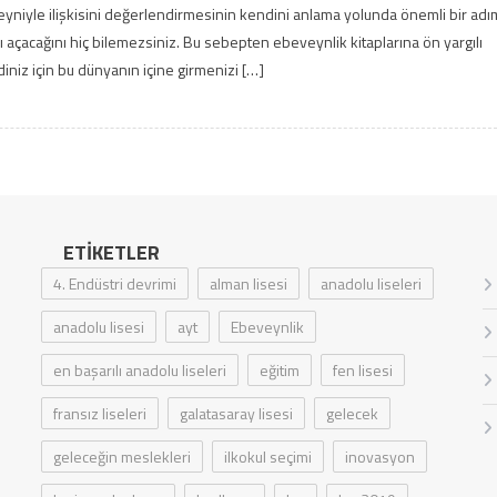
niyle ilişkisini değerlendirmesinin kendini anlama yolunda önemli bir adı
 açacağını hiç bilemezsiniz. Bu sebepten ebeveynlik kitaplarına ön yargılı
iz için bu dünyanın içine girmenizi […]
ETIKETLER
4. Endüstri devrimi
alman lisesi
anadolu liseleri
anadolu lisesi
ayt
Ebeveynlik
en başarılı anadolu liseleri
eğitim
fen lisesi
fransız liseleri
galatasaray lisesi
gelecek
geleceğin meslekleri
ilkokul seçimi
inovasyon