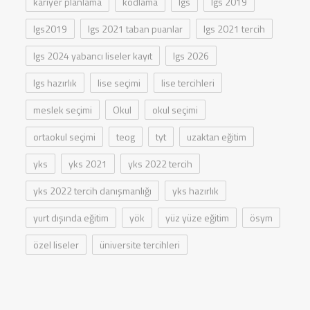
kariyer planlama
kodlama
lgs
lgs 2019
lgs2019
lgs 2021 taban puanlar
lgs 2021 tercih
lgs 2024 yabancı liseler kayıt
lgs 2026
lgs hazırlık
lise seçimi
lise tercihleri
meslek seçimi
Okul
okul seçimi
ortaokul seçimi
teog
tyt
uzaktan eğitim
yks
yks 2021
yks 2022 tercih
yks 2022 tercih danışmanlığı
yks hazırlık
yurt dışında eğitim
yök
yüz yüze eğitim
ösym
özel liseler
üniversite tercihleri