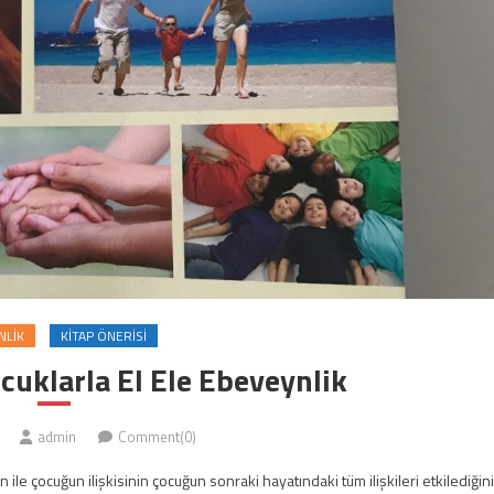
NLIK
KITAP ÖNERISI
ocuklarla El Ele Ebeveynlik
admin
Comment(0)
le çocuğun ilişkisinin çocuğun sonraki hayatındaki tüm ilişkileri etkilediğini