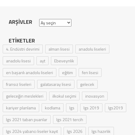
ARŞIVLER
Arşivler
ETIKETLER
4. Endüstri devrimi
alman lisesi
anadolu liseleri
anadolu lisesi
ayt
Ebeveynlik
en başarılı anadolu liseleri
eğitim
fen lisesi
fransız liseleri
galatasaray lisesi
gelecek
geleceğin meslekleri
ilkokul seçimi
inovasyon
kariyer planlama
kodlama
lgs
lgs 2019
lgs2019
lgs 2021 taban puanlar
lgs 2021 tercih
lgs 2024 yabancı liseler kayıt
lgs 2026
lgs hazırlık