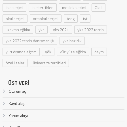
lise seçimi
lise tercihleri
meslek seçimi
Okul
okul seçimi
ortaokul seçimi
teog
tyt
uzaktan eğitim
yks
yks 2021
yks 2022 tercih
yks 2022 tercih danışmanlığı
yks hazırlık
yurt dışında eğitim
yök
yüz yüze eğitim
ösym
özel liseler
üniversite tercihleri
ÜST VERI
Oturum aç
Kayıt akışı
Yorum akışı