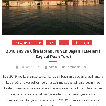
EN BAŞARILI LISELER
LGS
LISE
LISE SEÇIMI
2018 YKS’ye Göre İstanbul’un En Başarılı Liseleri (
Sayısal Puan Türü)
Haziran 7, 2019
admin
Comments(12)
LGS 2019 merkezi sınavı tamamlandı. 24 Haziran’da puanlar açıklanana
kadar öğrenci ve veliler liseleri araştırmaya başladı. Lise seçiminde
liselerin mezunlarının üniversite başarısı önemli bir kriter. Ben de lise
seçimi sürecindeki veli ve öğrencilerin çok ilgisini çekeceğini
düşündüğüm bir çalışma hazırladım. 2018 YKS verilerini sizler için
derledim ve İstanbul’un en başarılı liselerini sıraladım. Listeyi şu şekilde