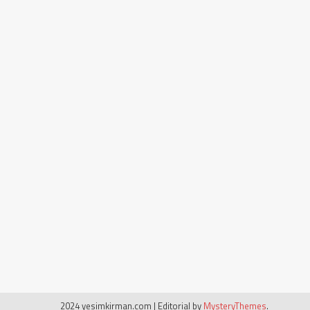
2024 yesimkirman.com
|
Editorial by
MysteryThemes
.