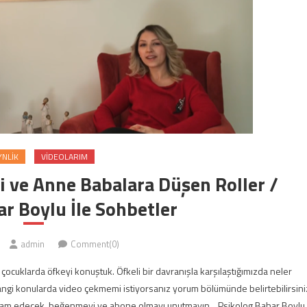
NLIK
VIDEOLARIM
 ve Anne Babalara Düşen Roller /
r Boylu İle Sohbetler
admin
Comment(0)
ocuklarda öfkeyi konuştuk. Öfkeli bir davranışla karşılaştığımızda neler
Hangi konularda video çekmemi istiyorsanız yorum bölümünde belirtebilirsini
 devam edecek, beğenmeyi ve abone olmayı unutmayın. Psikolog Bahar Boylu