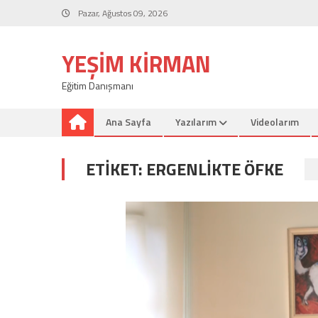
Skip
Pazar, Ağustos 09, 2026
to
content
YEŞIM KIRMAN
Eğitim Danışmanı
Ana Sayfa
Yazılarım
Videolarım
ETIKET:
ERGENLIKTE ÖFKE