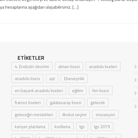
 hesaplarına aşağıdan ulaşabilirsiniz. […]
ETIKETLER
4. Endüstri devrimi
alman lisesi
anadolu liseleri
anadolu lisesi
ayt
Ebeveynlik
en başarılı anadolu liseleri
eğitim
fen lisesi
fransız liseleri
galatasaray lisesi
gelecek
geleceğin meslekleri
ilkokul seçimi
inovasyon
kariyer planlama
kodlama
lgs
lgs 2019