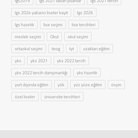
lgs2019
lgs 2021 taban puanlar
lgs 2021 tercih
lgs 2024 yabancı liseler kayıt
lgs 2026
lgs hazırlık
lise seçimi
lise tercihleri
meslek seçimi
Okul
okul seçimi
ortaokul seçimi
teog
tyt
uzaktan eğitim
yks
yks 2021
yks 2022 tercih
yks 2022 tercih danışmanlığı
yks hazırlık
yurt dışında eğitim
yök
yüz yüze eğitim
ösym
özel liseler
üniversite tercihleri