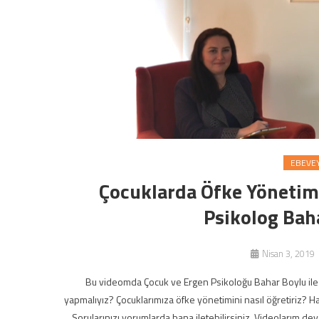
EBEVEY
Çocuklarda Öfke Yönetimi
Psikolog Baha
Nisan 3, 2019
Bu videomda Çocuk ve Ergen Psikoloğu Bahar Boylu ile ç
yapmalıyız? Çocuklarımıza öfke yönetimini nasıl öğretiriz? 
Sorularınızı yorumlarda bana iletebilirsiniz. Videolarım