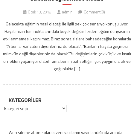
Ocak 13, 2018
admin
Comment(0)
Gelecekte eğitimin nasıl olacağı ile ilgili pek çok senaryo konuşuluyor.
Hayatımızın tüm noktalarındaki büyük değişimlerden eğitim dünyasının
etkilenmemesi kaçınılmaz. Biraz sonra sizlere bahsedeceğim konularda
“A bunlar var zaten diyenleriniz de olacak”, “Bunların hayata geçmesi
mümkün değil diyenleriniz de olacak.”Bu değişimlerin çok küçük ve kısıtlı
örnekleri yaşanıyor olabilir ama benim bahsettiğim çok yaygın olarak ve
çoğunlukta […]
KATEGORILER
Kategoriler
Web siteme abone olarak yeni yazılarım yayınlandığında anında