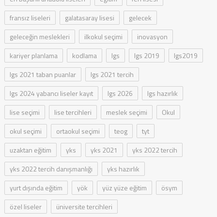
fransız liseleri
galatasaray lisesi
gelecek
geleceğin meslekleri
ilkokul seçimi
inovasyon
kariyer planlama
kodlama
lgs
lgs 2019
lgs2019
lgs 2021 taban puanlar
lgs 2021 tercih
lgs 2024 yabancı liseler kayıt
lgs 2026
lgs hazırlık
lise seçimi
lise tercihleri
meslek seçimi
Okul
okul seçimi
ortaokul seçimi
teog
tyt
uzaktan eğitim
yks
yks 2021
yks 2022 tercih
yks 2022 tercih danışmanlığı
yks hazırlık
yurt dışında eğitim
yök
yüz yüze eğitim
ösym
özel liseler
üniversite tercihleri