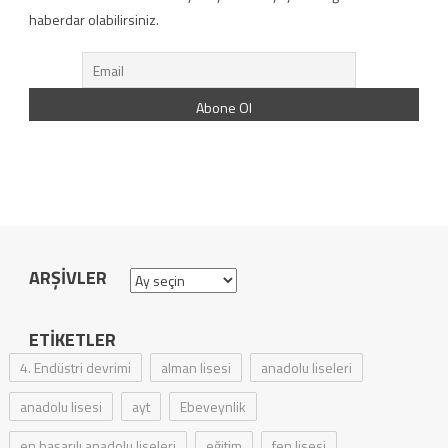
haberdar olabilirsiniz.
ARŞIVLER
Arşivler
ETIKETLER
4. Endüstri devrimi
alman lisesi
anadolu liseleri
anadolu lisesi
ayt
Ebeveynlik
en başarılı anadolu liseleri
eğitim
fen lisesi