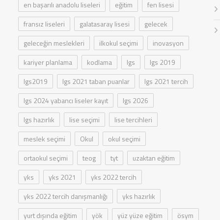
en başarılı anadolu liseleri
eğitim
fen lisesi
fransız liseleri
galatasaray lisesi
gelecek
geleceğin meslekleri
ilkokul seçimi
inovasyon
kariyer planlama
kodlama
lgs
lgs 2019
lgs2019
lgs 2021 taban puanlar
lgs 2021 tercih
lgs 2024 yabancı liseler kayıt
lgs 2026
lgs hazırlık
lise seçimi
lise tercihleri
meslek seçimi
Okul
okul seçimi
ortaokul seçimi
teog
tyt
uzaktan eğitim
yks
yks 2021
yks 2022 tercih
yks 2022 tercih danışmanlığı
yks hazırlık
yurt dışında eğitim
yök
yüz yüze eğitim
ösym