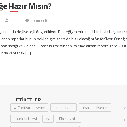
ğe Hazır Mısın?
admin
Comment(0)
ayatının da değişeceği öngörülüyor. Bu değişimlerin nasıl bir hızla hayatımız
yınlanan raporlar bunun beklediğimizden de hızlı olacağını öngörüyor. Örneği
hazırladığı ve Gelecek Enstitüsü tarafından kaleme alınan rapora göre 203
lında yapılacak […]
ETIKETLER
4. Endüstri devrimi
alman lisesi
anadolu liseleri
anadolu lisesi
ayt
Ebeveynlik