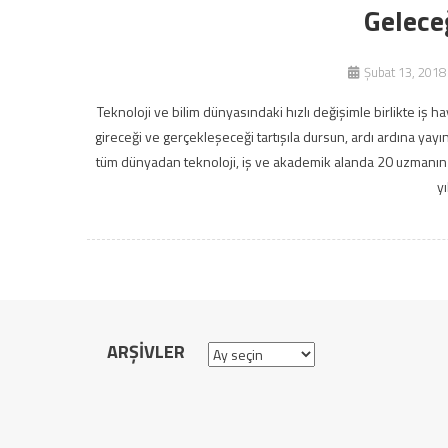
Gelece
Şubat 13, 2018
Teknoloji ve bilim dünyasındaki hızlı değişimle birlikte iş h
gireceği ve gerçekleşeceği tartışıla dursun, ardı ardına ya
tüm dünyadan teknoloji, iş ve akademik alanda 20 uzmanın 
yı
ARŞIVLER
Arşivler