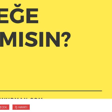
ECEK
İŞ HAYATI