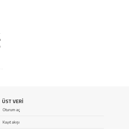
a
n
0
ÜST VERI
Oturum aç
Kayıt akışı