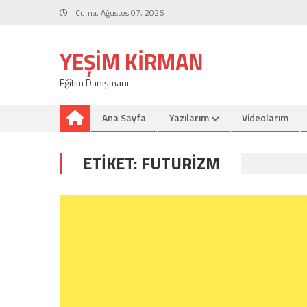
Skip
Cuma, Ağustos 07, 2026
to
content
YEŞIM KIRMAN
Eğitim Danışmanı
Ana Sayfa
Yazılarım
Videolarım
ETIKET:
FUTURIZM