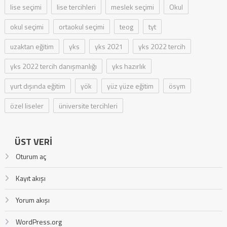
lise seçimi
lise tercihleri
meslek seçimi
Okul
okul seçimi
ortaokul seçimi
teog
tyt
uzaktan eğitim
yks
yks 2021
yks 2022 tercih
yks 2022 tercih danışmanlığı
yks hazırlık
yurt dışında eğitim
yök
yüz yüze eğitim
ösym
özel liseler
üniversite tercihleri
ÜST VERI
Oturum aç
Kayıt akışı
Yorum akışı
WordPress.org