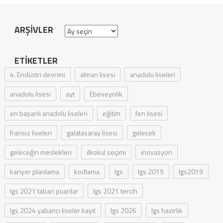
ARŞIVLER
Arşivler
ETIKETLER
4. Endüstri devrimi
alman lisesi
anadolu liseleri
anadolu lisesi
ayt
Ebeveynlik
en başarılı anadolu liseleri
eğitim
fen lisesi
fransız liseleri
galatasaray lisesi
gelecek
geleceğin meslekleri
ilkokul seçimi
inovasyon
kariyer planlama
kodlama
lgs
lgs 2019
lgs2019
lgs 2021 taban puanlar
lgs 2021 tercih
lgs 2024 yabancı liseler kayıt
lgs 2026
lgs hazırlık