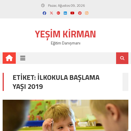
Skip
Pazar, Ağustos 09, 2026
to
content
YEŞIM KIRMAN
Eğitim Danışmanı
ETIKET:
ILKOKULA BAŞLAMA
YAŞI 2019