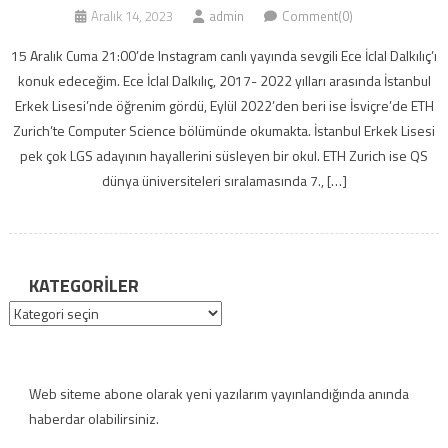
Aralık 14, 2023
admin
Comment(0)
15 Aralık Cuma 21:00’de Instagram canlı yayında sevgili Ece İclal Dalkılıç’ı
konuk edeceğim. Ece İclal Dalkılıç, 2017- 2022 yılları arasında İstanbul
Erkek Lisesi’nde öğrenim gördü, Eylül 2022’den beri ise İsviçre’de ETH
Zurich’te Computer Science bölümünde okumakta. İstanbul Erkek Lisesi
pek çok LGS adayının hayallerini süsleyen bir okul. ETH Zurich ise QS
dünya üniversiteleri sıralamasında 7., […]
KATEGORILER
Kategoriler
Web siteme abone olarak yeni yazılarım yayınlandığında anında
haberdar olabilirsiniz.