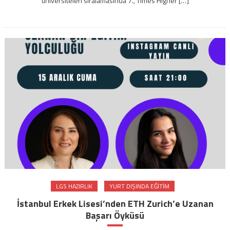
üniversiteleri sıralamasında 7., Times Higher […]
LGS HAZIRLIK
YURT DIŞINDA EĞITIM
İstanbul Erkek Lisesi’nden ETH Zurich’e Uzanan
Başarı Öyküsü