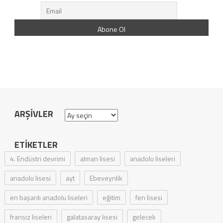
ARŞIVLER
Arşivler
ETIKETLER
4. Endüstri devrimi
alman lisesi
anadolu liseleri
anadolu lisesi
ayt
Ebeveynlik
en başarılı anadolu liseleri
eğitim
fen lisesi
fransız liseleri
galatasaray lisesi
gelecek