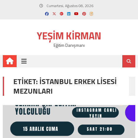
Skip
Cumartesi, Ağustos 08, 2026
to
content
YEŞIM KIRMAN
Eğitim Danışmanı
ETIKET:
ISTANBUL ERKEK LISESI
MEZUNLARI