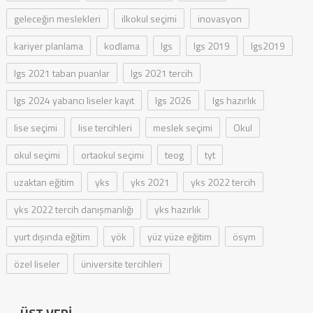
geleceğin meslekleri
ilkokul seçimi
inovasyon
kariyer planlama
kodlama
lgs
lgs 2019
lgs2019
lgs 2021 taban puanlar
lgs 2021 tercih
lgs 2024 yabancı liseler kayıt
lgs 2026
lgs hazırlık
lise seçimi
lise tercihleri
meslek seçimi
Okul
okul seçimi
ortaokul seçimi
teog
tyt
uzaktan eğitim
yks
yks 2021
yks 2022 tercih
yks 2022 tercih danışmanlığı
yks hazırlık
yurt dışında eğitim
yök
yüz yüze eğitim
ösym
özel liseler
üniversite tercihleri