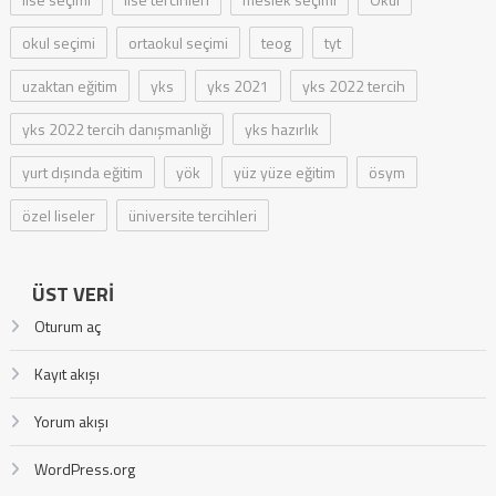
okul seçimi
ortaokul seçimi
teog
tyt
uzaktan eğitim
yks
yks 2021
yks 2022 tercih
yks 2022 tercih danışmanlığı
yks hazırlık
yurt dışında eğitim
yök
yüz yüze eğitim
ösym
özel liseler
üniversite tercihleri
ÜST VERI
Oturum aç
Kayıt akışı
Yorum akışı
WordPress.org