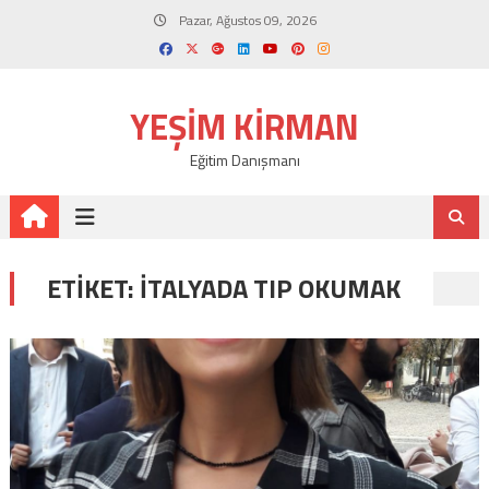
Skip
Pazar, Ağustos 09, 2026
to
content
YEŞIM KIRMAN
Eğitim Danışmanı
ETIKET:
ITALYADA TIP OKUMAK