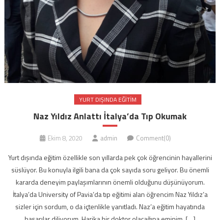
YURT DIŞINDA EĞITIM
Naz Yıldız Anlattı İtalya’da Tıp Okumak
Ekim 8, 2020
admin
Comment(0)
Yurt dışında eğitim özellikle son yıllarda pek çok öğrencinin hayallerini
süslüyor. Bu konuyla ilgili bana da çok sayıda soru geliyor. Bu önemli
kararda deneyim paylaşımlarının önemli olduğunu düşünüyorum.
İtalya’da University of Pavia’da tıp eğitimi alan öğrencim Naz Yıldız’a
sizler için sordum, o da içtenlikle yanıtladı. Naz’a eğitim hayatında
başarılar diliyorum. Harika bir doktor olacağına eminim. […]