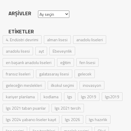
ARŞIVLER
Arşivler
ETIKETLER
4. Endüstri devrimi
alman lisesi
anadolu liseleri
anadolu lisesi
ayt
Ebeveynlik
en başarılı anadolu liseleri
eğitim
fen lisesi
fransız liseleri
galatasaray lisesi
gelecek
geleceğin meslekleri
ilkokul seçimi
inovasyon
kariyer planlama
kodlama
lgs
lgs 2019
lgs2019
lgs 2021 taban puanlar
lgs 2021 tercih
lgs 2024 yabancı liseler kayıt
lgs 2026
lgs hazırlık
lise seçimi
lise tercihleri
meslek seçimi
Okul