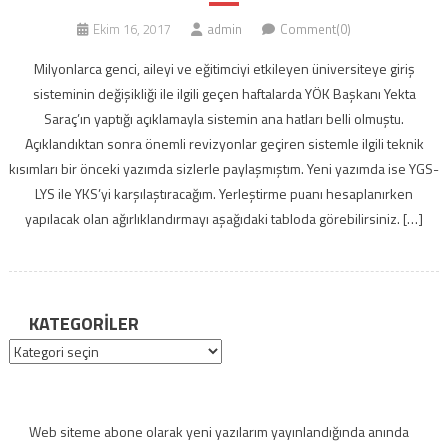
Ekim 16, 2017
admin
Comment(0)
Milyonlarca genci, aileyi ve eğitimciyi etkileyen üniversiteye giriş
sisteminin değişikliği ile ilgili geçen haftalarda YÖK Başkanı Yekta
Saraç’ın yaptığı açıklamayla sistemin ana hatları belli olmuştu.
Açıklandıktan sonra önemli revizyonlar geçiren sistemle ilgili teknik
kısımları bir önceki yazımda sizlerle paylaşmıştım. Yeni yazımda ise YGS-
LYS ile YKS’yi karşılaştıracağım. Yerleştirme puanı hesaplanırken
yapılacak olan ağırlıklandırmayı aşağıdaki tabloda görebilirsiniz. […]
KATEGORILER
Kategoriler
Web siteme abone olarak yeni yazılarım yayınlandığında anında