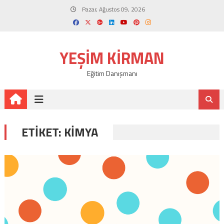
Skip
Pazar, Ağustos 09, 2026
to
content
YEŞIM KIRMAN
Eğitim Danışmanı
ETIKET:
KIMYA