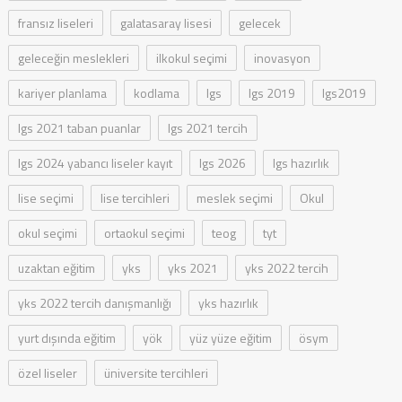
fransız liseleri
galatasaray lisesi
gelecek
geleceğin meslekleri
ilkokul seçimi
inovasyon
kariyer planlama
kodlama
lgs
lgs 2019
lgs2019
lgs 2021 taban puanlar
lgs 2021 tercih
lgs 2024 yabancı liseler kayıt
lgs 2026
lgs hazırlık
lise seçimi
lise tercihleri
meslek seçimi
Okul
okul seçimi
ortaokul seçimi
teog
tyt
uzaktan eğitim
yks
yks 2021
yks 2022 tercih
yks 2022 tercih danışmanlığı
yks hazırlık
yurt dışında eğitim
yök
yüz yüze eğitim
ösym
özel liseler
üniversite tercihleri