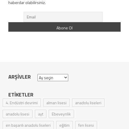
haberdar olabilirsiniz.
ARŞIVLER
Arşivler
ETIKETLER
4. Endüstri devrimi
alman lisesi
anadolu liseleri
anadolu lisesi
ayt
Ebeveynlik
en başarılı anadolu liseleri
eğitim
fen lisesi