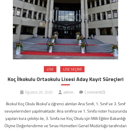
LISE
LISE SEÇIMI
Koç İlkokulu Ortaokulu Lisesi Aday Kayıt Süreçleri
Ağustos 29, 2020
admin
Comment(0)
İlkokul Koç Okulu İlkokul’a öğrenci alımları Ana Sınıfı, 1. Sınıf ve 3. Sınıf
seviyelerinden yapılmaktadır. Ana sınıfına ve 1. Sınıfa noter huzurunda
yapılan kura çekilişi ile, 3. Sınıfa ise Koç Okulu için Milli Eğitim Bakanlığı
Ölçme Değerlendirme ve Sınav Hizmetleri Genel Müdürlüğü tarafından