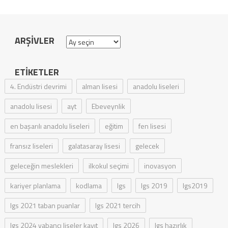
ARŞIVLER
Arşivler
ETIKETLER
4. Endüstri devrimi
alman lisesi
anadolu liseleri
anadolu lisesi
ayt
Ebeveynlik
en başarılı anadolu liseleri
eğitim
fen lisesi
fransız liseleri
galatasaray lisesi
gelecek
geleceğin meslekleri
ilkokul seçimi
inovasyon
kariyer planlama
kodlama
lgs
lgs 2019
lgs2019
lgs 2021 taban puanlar
lgs 2021 tercih
lgs 2024 yabancı liseler kayıt
lgs 2026
lgs hazırlık