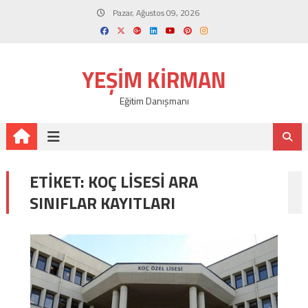
Skip
Pazar, Ağustos 09, 2026
to
content
YEŞIM KIRMAN
Eğitim Danışmanı
ETIKET:
KOÇ LISESI ARA
SINIFLAR KAYITLARI