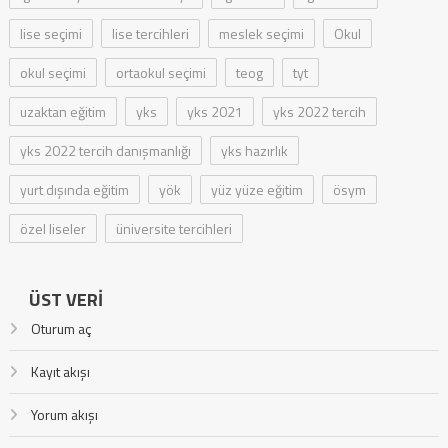
lise seçimi
lise tercihleri
meslek seçimi
Okul
okul seçimi
ortaokul seçimi
teog
tyt
uzaktan eğitim
yks
yks 2021
yks 2022 tercih
yks 2022 tercih danışmanlığı
yks hazırlık
yurt dışında eğitim
yök
yüz yüze eğitim
ösym
özel liseler
üniversite tercihleri
ÜST VERI
Oturum aç
Kayıt akışı
Yorum akışı