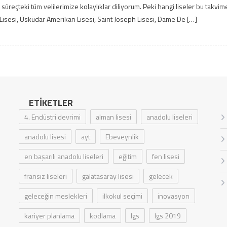
r, süreçteki tüm velilerimize kolaylıklar diliyorum. Peki hangi liseler bu takvim
isesi, Üsküdar Amerikan Lisesi, Saint Joseph Lisesi, Dame De […]
ETIKETLER
4. Endüstri devrimi
alman lisesi
anadolu liseleri
anadolu lisesi
ayt
Ebeveynlik
en başarılı anadolu liseleri
eğitim
fen lisesi
fransız liseleri
galatasaray lisesi
gelecek
geleceğin meslekleri
ilkokul seçimi
inovasyon
kariyer planlama
kodlama
lgs
lgs 2019