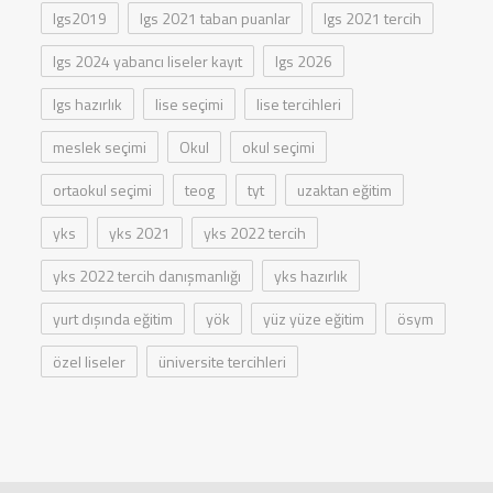
lgs2019
lgs 2021 taban puanlar
lgs 2021 tercih
lgs 2024 yabancı liseler kayıt
lgs 2026
lgs hazırlık
lise seçimi
lise tercihleri
meslek seçimi
Okul
okul seçimi
ortaokul seçimi
teog
tyt
uzaktan eğitim
yks
yks 2021
yks 2022 tercih
yks 2022 tercih danışmanlığı
yks hazırlık
yurt dışında eğitim
yök
yüz yüze eğitim
ösym
özel liseler
üniversite tercihleri