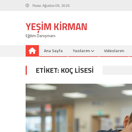
Skip
Pazar, Ağustos 09, 2026
to
content
YEŞIM KIRMAN
Eğitim Danışmanı
Ana Sayfa
Yazılarım
Videolarım
ETIKET:
KOÇ LISESI