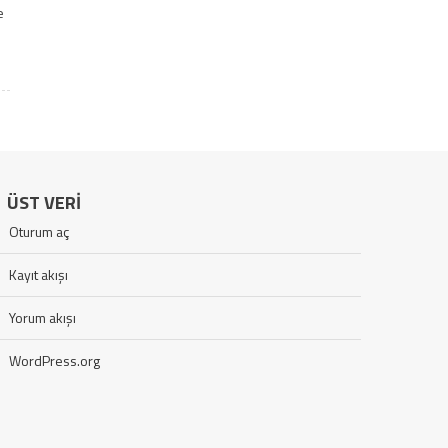
e
ÜST VERI
Oturum aç
Kayıt akışı
Yorum akışı
WordPress.org