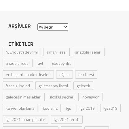
ARŞIVLER
Arşivler
ETIKETLER
4. Endüstri devrimi
alman lisesi
anadolu liseleri
anadolu lisesi
ayt
Ebeveynlik
en başarılı anadolu liseleri
eğitim
fen lisesi
fransız liseleri
galatasaray lisesi
gelecek
geleceğin meslekleri
ilkokul seçimi
inovasyon
kariyer planlama
kodlama
lgs
lgs 2019
lgs2019
lgs 2021 taban puanlar
lgs 2021 tercih