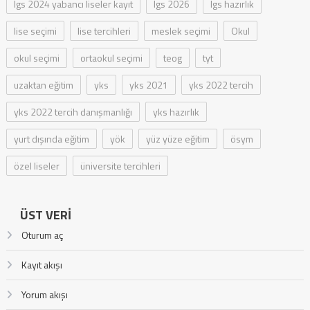
lgs 2024 yabancı liseler kayıt
lgs 2026
lgs hazırlık
lise seçimi
lise tercihleri
meslek seçimi
Okul
okul seçimi
ortaokul seçimi
teog
tyt
uzaktan eğitim
yks
yks 2021
yks 2022 tercih
yks 2022 tercih danışmanlığı
yks hazırlık
yurt dışında eğitim
yök
yüz yüze eğitim
ösym
özel liseler
üniversite tercihleri
ÜST VERI
Oturum aç
Kayıt akışı
Yorum akışı