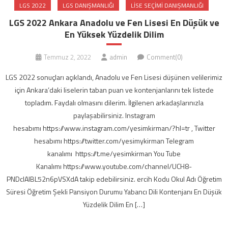
LGS 2022
LGS DANIŞMANLIĞI
LISE SEÇIMI DANIŞMANLIĞI
LGS 2022 Ankara Anadolu ve Fen Lisesi En Düşük ve
En Yüksek Yüzdelik Dilim
Temmuz 2, 2022
admin
Comment(0)
LGS 2022 sonuçları açıklandı, Anadolu ve Fen Lisesi düşünen velilerimiz
için Ankara’daki liselerin taban puan ve kontenjanlarını tek listede
topladım. Faydalı olmasını dilerim. İlgilenen arkadaşlarınızla
paylaşabilirsiniz. Instagram
hesabımı https://www.instagram.com/yesimkirman/?hl=tr , Twitter
hesabımı https://twitter.com/yesimykirman Telegram
kanalımı https://t.me/yesimkirman You Tube
Kanalımı https://www.youtube.com/channel/UCH8-
PNDcIAlBL52n6pVSXdA takip edebilirsiniz. ercih Kodu Okul Adı Öğretim
Süresi Öğretim Şekli Pansiyon Durumu Yabancı Dili Kontenjanı En Düşük
Yüzdelik Dilim En […]