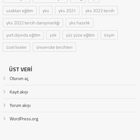
uzaktan eğitim
yks
yks 2021
yks 2022 tercih
yks 2022 tercih danışmanlığı
yks hazırlık
yurt dışında eğitim
yök
yüz yüze eğitim
ösym
özel liseler
üniversite tercihleri
ÜST VERI
Oturum aç
Kayıt akışı
Yorum akışı
WordPress.org