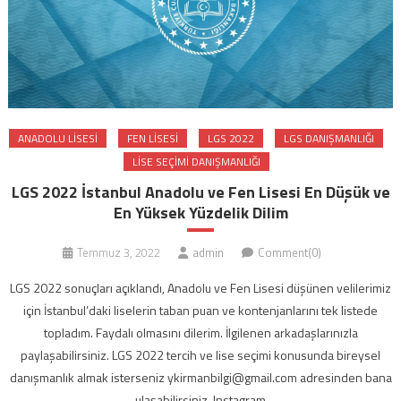
ANADOLU LISESI
FEN LISESI
LGS 2022
LGS DANIŞMANLIĞI
LISE SEÇIMI DANIŞMANLIĞI
LGS 2022 İstanbul Anadolu ve Fen Lisesi En Düşük ve
En Yüksek Yüzdelik Dilim
Temmuz 3, 2022
admin
Comment(0)
LGS 2022 sonuçları açıklandı, Anadolu ve Fen Lisesi düşünen velilerimiz
için İstanbul’daki liselerin taban puan ve kontenjanlarını tek listede
topladım. Faydalı olmasını dilerim. İlgilenen arkadaşlarınızla
paylaşabilirsiniz. LGS 2022 tercih ve lise seçimi konusunda bireysel
danışmanlık almak isterseniz ykirmanbilgi@gmail.com adresinden bana
ulaşabilirsiniz. Instagram