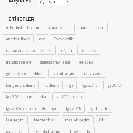
ARŞIVLER
Arşivler
ETIKETLER
4. Endüstri devrimi
alman lisesi
anadolu liseleri
anadolu lisesi
ayt
Ebeveynlik
en başarılı anadolu liseleri
eğitim
fen lisesi
fransız liseleri
galatasaray lisesi
gelecek
geleceğin meslekleri
ilkokul seçimi
inovasyon
kariyer planlama
kodlama
lgs
lgs 2019
lgs2019
lgs 2021 taban puanlar
lgs 2021 tercih
lgs 2024 yabancı liseler kayıt
lgs 2026
lgs hazırlık
lise seçimi
lise tercihleri
meslek seçimi
Okul
okul seçimi
ortaokul seçimi
teog
tyt