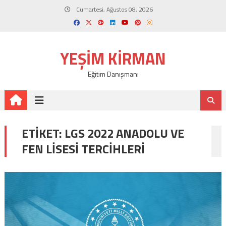
Skip
Cumartesi, Ağustos 08, 2026
to
content
YEŞIM KIRMAN
Eğitim Danışmanı
ETIKET:
LGS 2022 ANADOLU VE
FEN LISESI TERCIHLERI