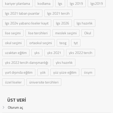
kariyer planlama
kodlama
lgs
lgs 2019
lgs2019
lgs 2021 taban puanlar
lgs 2021 tercih
lgs 2024 yabancı liseler kayıt
lgs 2026
lgs hazırlık
lise seçimi
lise tercihleri
meslek seçimi
Okul
okul seçimi
ortaokul seçimi
teog
tyt
uzaktan eğitim
yks
yks 2021
yks 2022 tercih
yks 2022 tercih danışmanlığı
yks hazırlık
yurt dışında eğitim
yök
yüz yüze eğitim
ösym
özel liseler
üniversite tercihleri
ÜST VERI
Oturum aç