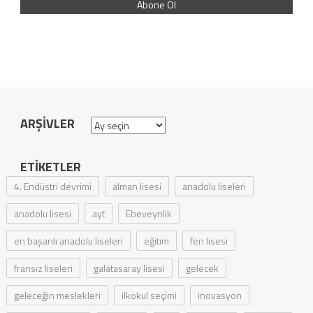
ARŞIVLER
Arşivler
ETIKETLER
4. Endüstri devrimi
alman lisesi
anadolu liseleri
anadolu lisesi
ayt
Ebeveynlik
en başarılı anadolu liseleri
eğitim
fen lisesi
fransız liseleri
galatasaray lisesi
gelecek
geleceğin meslekleri
ilkokul seçimi
inovasyon