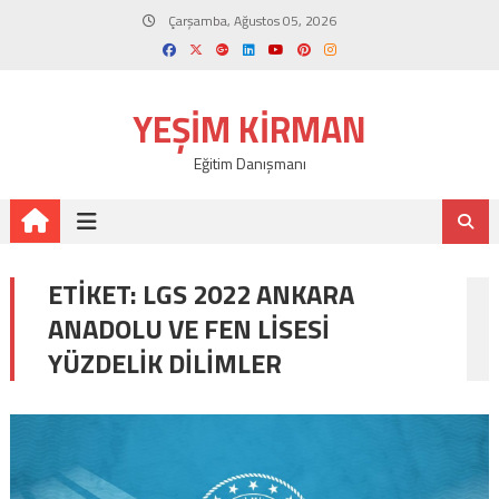
Skip
Çarşamba, Ağustos 05, 2026
to
content
YEŞIM KIRMAN
Eğitim Danışmanı
ETIKET:
LGS 2022 ANKARA
ANADOLU VE FEN LISESI
YÜZDELIK DILIMLER