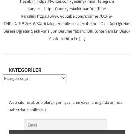
hesabımı https://twitter.com/yesimykirman Telegram
kanalımı https://t.me/yesimkirman You Tube
Kanalımı https://www.youtube.com/channel/UCH8-
PNDcIAlBL52n6pVSXdA takip edebilirsiniz. ercih Kodu Okul Adı Öğretim
Süresi Öğretim Şekli Pansiyon Durumu Yabancı Dili Kontenjanı En Düşük
Yüzdelik Dilim En […]
KATEGORILER
Kategoriler
Web siteme abone olarak yeni yazılarım yayınlandığında anında
haberdar olabilirsiniz.