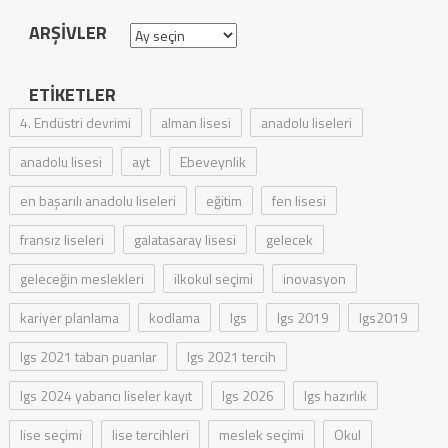
ARŞIVLER
Arşivler
ETIKETLER
4. Endüstri devrimi
alman lisesi
anadolu liseleri
anadolu lisesi
ayt
Ebeveynlik
en başarılı anadolu liseleri
eğitim
fen lisesi
fransız liseleri
galatasaray lisesi
gelecek
geleceğin meslekleri
ilkokul seçimi
inovasyon
kariyer planlama
kodlama
lgs
lgs 2019
lgs2019
lgs 2021 taban puanlar
lgs 2021 tercih
lgs 2024 yabancı liseler kayıt
lgs 2026
lgs hazırlık
lise seçimi
lise tercihleri
meslek seçimi
Okul