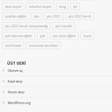
okul seçimi
ortaokul seçimi
teog
tyt
uzaktan eğitim
yks
yks 2021
yks 2022 tercih
yks 2022 tercih danışmanlığı
yks hazırlık
yurt dışında eğitim
yök
yüz yüze eğitim
ösym
özel liseler
üniversite tercihleri
ÜST VERI
Oturum aç
Kayıt akışı
Yorum akışı
WordPress.org