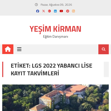
Skip
Pazar, Ağustos 09, 2026
to
content
YEŞIM KIRMAN
Eğitim Danışmanı
ETIKET:
LGS 2022 YABANCI LISE
KAYIT TAKVIMLERI