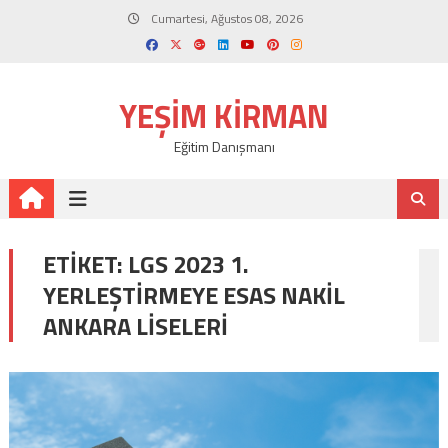
Skip
Cumartesi, Ağustos 08, 2026
to
content
YEŞIM KIRMAN
Eğitim Danışmanı
ETIKET:
LGS 2023 1.
YERLEŞTIRMEYE ESAS NAKIL
ANKARA LISELERI