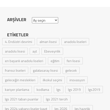
ARŞIVLER
Arşivler
ETIKETLER
4. Endüstri devrimi
alman lisesi
anadolu liseleri
anadolu lisesi
ayt
Ebeveynlik
en başarılı anadolu liseleri
eğitim
fen lisesi
fransız liseleri
galatasaray lisesi
gelecek
geleceğin meslekleri
ilkokul seçimi
inovasyon
kariyer planlama
kodlama
lgs
lgs 2019
lgs2019
lgs 2021 taban puanlar
lgs 2021 tercih
lgs 2024 yabancı liseler kayıt
lgs 2026
lgs hazırlık