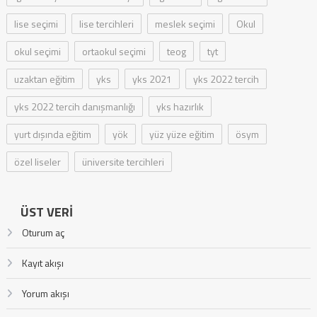
lise seçimi
lise tercihleri
meslek seçimi
Okul
okul seçimi
ortaokul seçimi
teog
tyt
uzaktan eğitim
yks
yks 2021
yks 2022 tercih
yks 2022 tercih danışmanlığı
yks hazırlık
yurt dışında eğitim
yök
yüz yüze eğitim
ösym
özel liseler
üniversite tercihleri
ÜST VERI
Oturum aç
Kayıt akışı
Yorum akışı