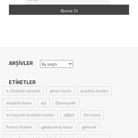
ARŞIVLER
Arşivler
ETIKETLER
4. Endüstri devrimi
alman lisesi
anadolu liseleri
anadolu lisesi
ayt
Ebeveynlik
en başarılı anadolu liseleri
eğitim
fen lisesi
fransız liseleri
galatasaray lisesi
gelecek