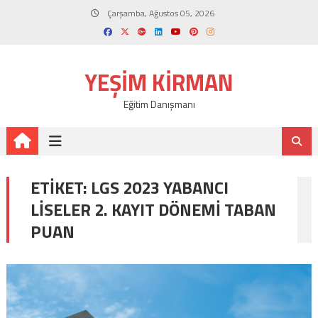
Skip
Çarşamba, Ağustos 05, 2026
to
content
YEŞIM KIRMAN
Eğitim Danışmanı
ETIKET:
LGS 2023 YABANCI
LISELER 2. KAYIT DÖNEMI TABAN
PUAN