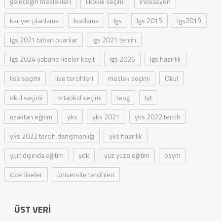
geleceğin meslekleri
ilkokul seçimi
inovasyon
kariyer planlama
kodlama
lgs
lgs 2019
lgs2019
lgs 2021 taban puanlar
lgs 2021 tercih
lgs 2024 yabancı liseler kayıt
lgs 2026
lgs hazırlık
lise seçimi
lise tercihleri
meslek seçimi
Okul
okul seçimi
ortaokul seçimi
teog
tyt
uzaktan eğitim
yks
yks 2021
yks 2022 tercih
yks 2022 tercih danışmanlığı
yks hazırlık
yurt dışında eğitim
yök
yüz yüze eğitim
ösym
özel liseler
üniversite tercihleri
ÜST VERI