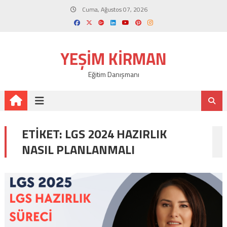
Skip
Cuma, Ağustos 07, 2026
to
content
YEŞIM KIRMAN
Eğitim Danışmanı
ETIKET:
LGS 2024 HAZIRLIK
NASIL PLANLANMALI