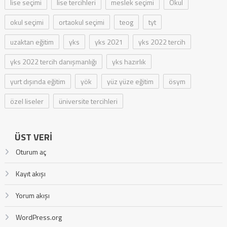
lise seçimi
lise tercihleri
meslek seçimi
Okul
okul seçimi
ortaokul seçimi
teog
tyt
uzaktan eğitim
yks
yks 2021
yks 2022 tercih
yks 2022 tercih danışmanlığı
yks hazırlık
yurt dışında eğitim
yök
yüz yüze eğitim
ösym
özel liseler
üniversite tercihleri
ÜST VERI
Oturum aç
Kayıt akışı
Yorum akışı
WordPress.org