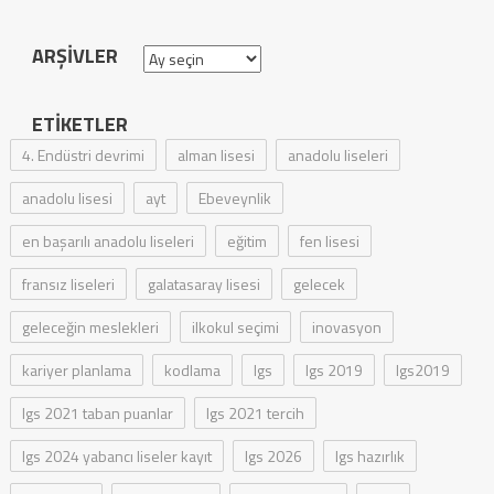
ARŞIVLER
Arşivler
ETIKETLER
4. Endüstri devrimi
alman lisesi
anadolu liseleri
anadolu lisesi
ayt
Ebeveynlik
en başarılı anadolu liseleri
eğitim
fen lisesi
fransız liseleri
galatasaray lisesi
gelecek
geleceğin meslekleri
ilkokul seçimi
inovasyon
kariyer planlama
kodlama
lgs
lgs 2019
lgs2019
lgs 2021 taban puanlar
lgs 2021 tercih
lgs 2024 yabancı liseler kayıt
lgs 2026
lgs hazırlık