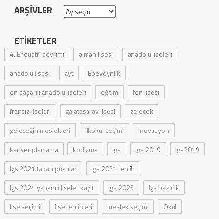
ARŞIVLER
Arşivler
ETIKETLER
4. Endüstri devrimi
alman lisesi
anadolu liseleri
anadolu lisesi
ayt
Ebeveynlik
en başarılı anadolu liseleri
eğitim
fen lisesi
fransız liseleri
galatasaray lisesi
gelecek
geleceğin meslekleri
ilkokul seçimi
inovasyon
kariyer planlama
kodlama
lgs
lgs 2019
lgs2019
lgs 2021 taban puanlar
lgs 2021 tercih
lgs 2024 yabancı liseler kayıt
lgs 2026
lgs hazırlık
lise seçimi
lise tercihleri
meslek seçimi
Okul