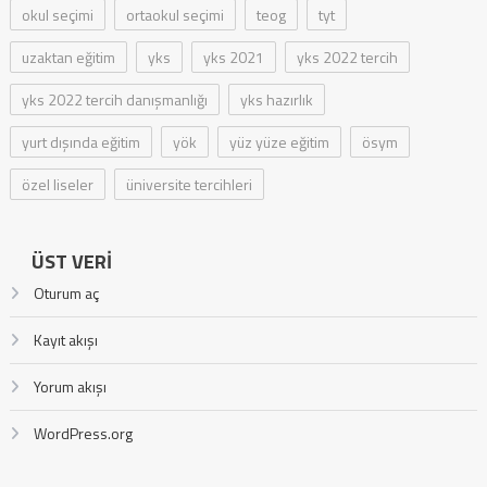
okul seçimi
ortaokul seçimi
teog
tyt
uzaktan eğitim
yks
yks 2021
yks 2022 tercih
yks 2022 tercih danışmanlığı
yks hazırlık
yurt dışında eğitim
yök
yüz yüze eğitim
ösym
özel liseler
üniversite tercihleri
ÜST VERI
Oturum aç
Kayıt akışı
Yorum akışı
WordPress.org