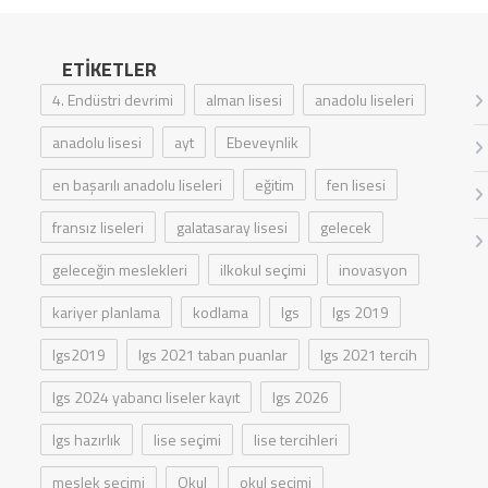
ETIKETLER
4. Endüstri devrimi
alman lisesi
anadolu liseleri
anadolu lisesi
ayt
Ebeveynlik
en başarılı anadolu liseleri
eğitim
fen lisesi
fransız liseleri
galatasaray lisesi
gelecek
geleceğin meslekleri
ilkokul seçimi
inovasyon
kariyer planlama
kodlama
lgs
lgs 2019
lgs2019
lgs 2021 taban puanlar
lgs 2021 tercih
lgs 2024 yabancı liseler kayıt
lgs 2026
lgs hazırlık
lise seçimi
lise tercihleri
meslek seçimi
Okul
okul seçimi