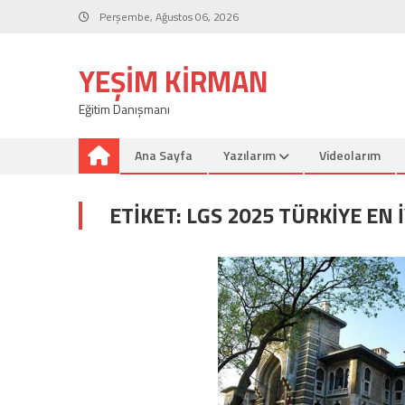
Skip
Perşembe, Ağustos 06, 2026
to
content
YEŞIM KIRMAN
Eğitim Danışmanı
Ana Sayfa
Yazılarım
Videolarım
ETIKET:
LGS 2025 TÜRKIYE EN I