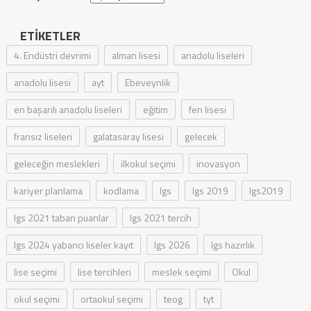
ETIKETLER
4. Endüstri devrimi
alman lisesi
anadolu liseleri
anadolu lisesi
ayt
Ebeveynlik
en başarılı anadolu liseleri
eğitim
fen lisesi
fransız liseleri
galatasaray lisesi
gelecek
geleceğin meslekleri
ilkokul seçimi
inovasyon
kariyer planlama
kodlama
lgs
lgs 2019
lgs2019
lgs 2021 taban puanlar
lgs 2021 tercih
lgs 2024 yabancı liseler kayıt
lgs 2026
lgs hazırlık
lise seçimi
lise tercihleri
meslek seçimi
Okul
okul seçimi
ortaokul seçimi
teog
tyt