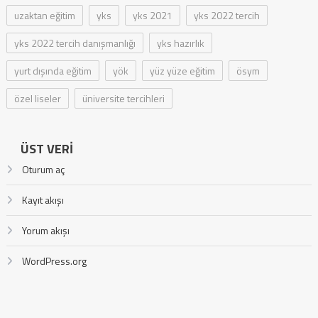
uzaktan eğitim
yks
yks 2021
yks 2022 tercih
yks 2022 tercih danışmanlığı
yks hazırlık
yurt dışında eğitim
yök
yüz yüze eğitim
ösym
özel liseler
üniversite tercihleri
ÜST VERI
Oturum aç
Kayıt akışı
Yorum akışı
WordPress.org