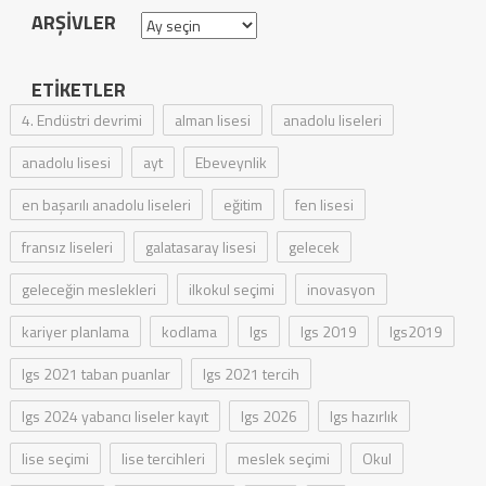
ARŞIVLER
Arşivler
ETIKETLER
4. Endüstri devrimi
alman lisesi
anadolu liseleri
anadolu lisesi
ayt
Ebeveynlik
en başarılı anadolu liseleri
eğitim
fen lisesi
fransız liseleri
galatasaray lisesi
gelecek
geleceğin meslekleri
ilkokul seçimi
inovasyon
kariyer planlama
kodlama
lgs
lgs 2019
lgs2019
lgs 2021 taban puanlar
lgs 2021 tercih
lgs 2024 yabancı liseler kayıt
lgs 2026
lgs hazırlık
lise seçimi
lise tercihleri
meslek seçimi
Okul