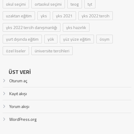
okul seçimi
ortaokul seçimi
teog
tyt
uzaktan eğitim
yks
yks 2021
yks 2022 tercih
yks 2022 tercih danışmanlığı
yks hazırlık
yurt dışında eğitim
yök
yüz yüze eğitim
ösym
özel liseler
üniversite tercihleri
ÜST VERI
Oturum aç
Kayıt akışı
Yorum akışı
WordPress.org