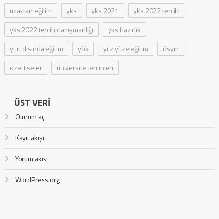
uzaktan eğitim
yks
yks 2021
yks 2022 tercih
yks 2022 tercih danışmanlığı
yks hazırlık
yurt dışında eğitim
yök
yüz yüze eğitim
ösym
özel liseler
üniversite tercihleri
ÜST VERI
Oturum aç
Kayıt akışı
Yorum akışı
WordPress.org