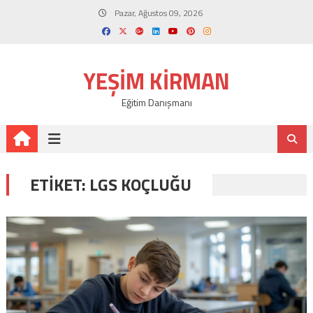
Skip
Pazar, Ağustos 09, 2026
to
content
YEŞIM KIRMAN
Eğitim Danışmanı
ETIKET:
LGS KOÇLUĞU