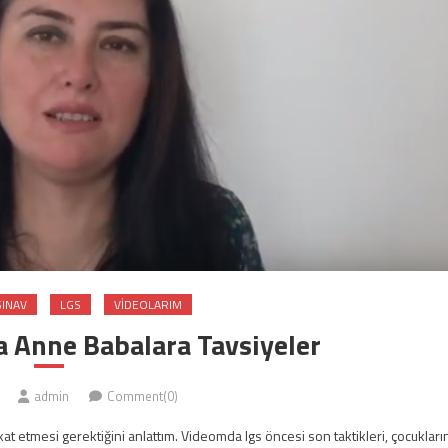
SINAV
LGS
VIDEOLARIM
a Anne Babalara Tavsiyeler
admin
Comment(0)
 etmesi gerektiğini anlattım. Videomda lgs öncesi son taktikleri, çocukları