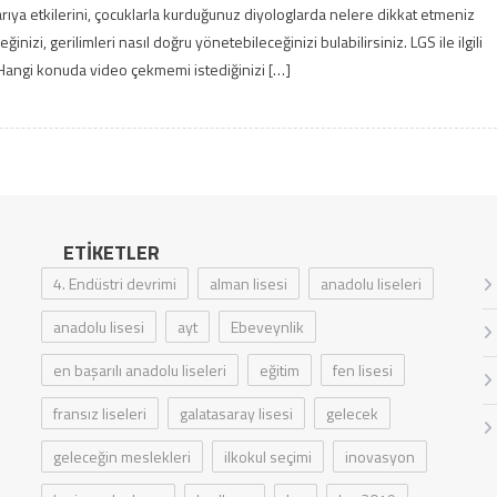
arıya etkilerini, çocuklarla kurduğunuz diyologlarda nelere dikkat etmeniz
inizi, gerilimleri nasıl doğru yönetebileceğinizi bulabilirsiniz. LGS ile ilgili
angi konuda video çekmemi istediğinizi […]
ETIKETLER
4. Endüstri devrimi
alman lisesi
anadolu liseleri
anadolu lisesi
ayt
Ebeveynlik
en başarılı anadolu liseleri
eğitim
fen lisesi
fransız liseleri
galatasaray lisesi
gelecek
geleceğin meslekleri
ilkokul seçimi
inovasyon