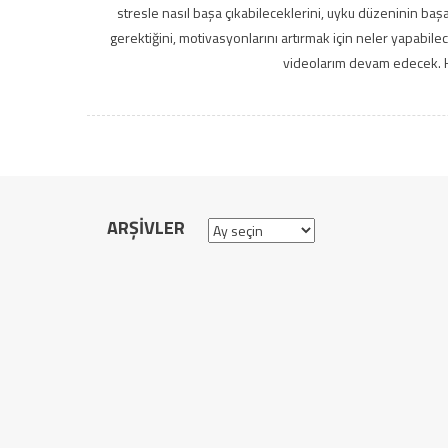
stresle nasıl başa çıkabileceklerini, uyku düzeninin baş
gerektiğini, motivasyonlarını artırmak için neler yapabileceğ
videolarım devam edecek. H
ARŞIVLER
Arşivler