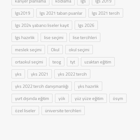
kariyer planlama
kodlama
lgs
lgs 2019
lgs2019
lgs 2021 taban puanlar
lgs 2021 tercih
lgs 2024 yabancı liseler kayıt
lgs 2026
lgs hazırlık
lise seçimi
lise tercihleri
meslek seçimi
Okul
okul seçimi
ortaokul seçimi
teog
tyt
uzaktan eğitim
yks
yks 2021
yks 2022 tercih
yks 2022 tercih danışmanlığı
yks hazırlık
yurt dışında eğitim
yök
yüz yüze eğitim
ösym
özel liseler
üniversite tercihleri