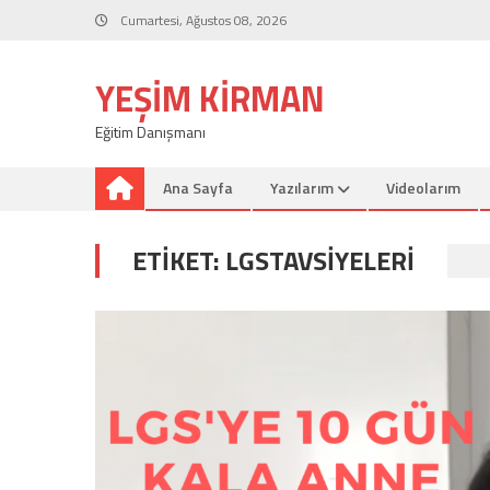
Skip
Cumartesi, Ağustos 08, 2026
to
content
YEŞIM KIRMAN
Eğitim Danışmanı
Ana Sayfa
Yazılarım
Videolarım
ETIKET:
LGSTAVSIYELERI