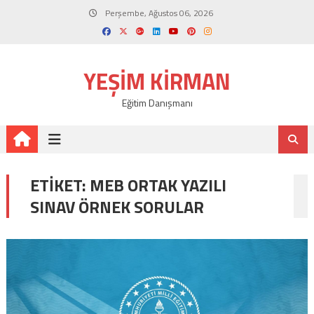
Skip
Perşembe, Ağustos 06, 2026
to
content
YEŞIM KIRMAN
Eğitim Danışmanı
ETIKET:
MEB ORTAK YAZILI
SINAV ÖRNEK SORULAR