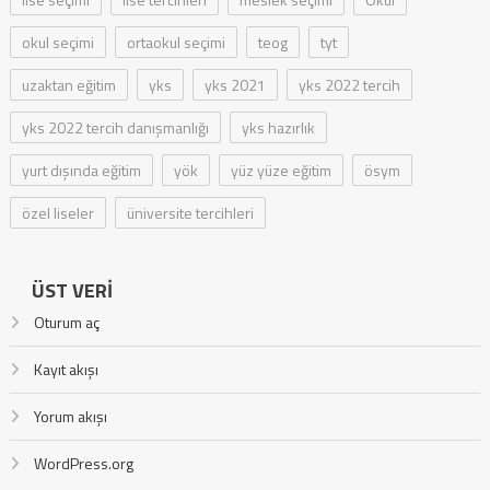
okul seçimi
ortaokul seçimi
teog
tyt
uzaktan eğitim
yks
yks 2021
yks 2022 tercih
yks 2022 tercih danışmanlığı
yks hazırlık
yurt dışında eğitim
yök
yüz yüze eğitim
ösym
özel liseler
üniversite tercihleri
ÜST VERI
Oturum aç
Kayıt akışı
Yorum akışı
WordPress.org