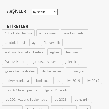
ARŞIVLER
Arşivler
ETIKETLER
4. Endüstri devrimi
alman lisesi
anadolu liseleri
anadolu lisesi
ayt
Ebeveynlik
en başarılı anadolu liseleri
eğitim
fen lisesi
fransız liseleri
galatasaray lisesi
gelecek
geleceğin meslekleri
ilkokul seçimi
inovasyon
kariyer planlama
kodlama
lgs
lgs 2019
lgs2019
lgs 2021 taban puanlar
lgs 2021 tercih
lgs 2024 yabancı liseler kayıt
lgs 2026
lgs hazırlık
lise seçimi
lise tercihleri
meslek seçimi
Okul