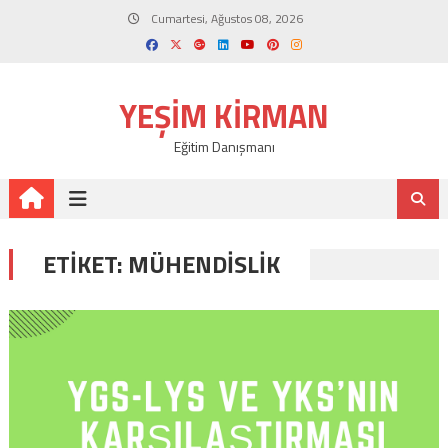
Skip
Cumartesi, Ağustos 08, 2026
to
content
YEŞIM KIRMAN
Eğitim Danışmanı
ETIKET:
MÜHENDISLIK