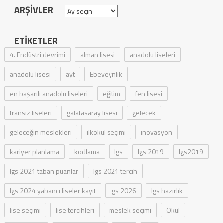
ARŞIVLER
Arşivler
ETIKETLER
4. Endüstri devrimi
alman lisesi
anadolu liseleri
anadolu lisesi
ayt
Ebeveynlik
en başarılı anadolu liseleri
eğitim
fen lisesi
fransız liseleri
galatasaray lisesi
gelecek
geleceğin meslekleri
ilkokul seçimi
inovasyon
kariyer planlama
kodlama
lgs
lgs 2019
lgs2019
lgs 2021 taban puanlar
lgs 2021 tercih
lgs 2024 yabancı liseler kayıt
lgs 2026
lgs hazırlık
lise seçimi
lise tercihleri
meslek seçimi
Okul