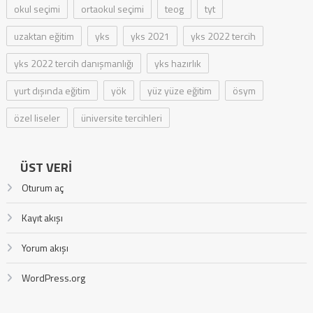
okul seçimi
ortaokul seçimi
teog
tyt
uzaktan eğitim
yks
yks 2021
yks 2022 tercih
yks 2022 tercih danışmanlığı
yks hazırlık
yurt dışında eğitim
yök
yüz yüze eğitim
ösym
özel liseler
üniversite tercihleri
ÜST VERI
Oturum aç
Kayıt akışı
Yorum akışı
WordPress.org