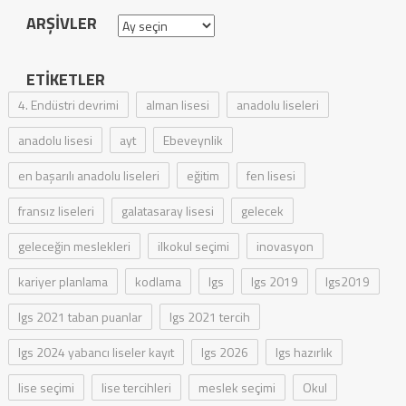
ARŞIVLER
Arşivler
ETIKETLER
4. Endüstri devrimi
alman lisesi
anadolu liseleri
anadolu lisesi
ayt
Ebeveynlik
en başarılı anadolu liseleri
eğitim
fen lisesi
fransız liseleri
galatasaray lisesi
gelecek
geleceğin meslekleri
ilkokul seçimi
inovasyon
kariyer planlama
kodlama
lgs
lgs 2019
lgs2019
lgs 2021 taban puanlar
lgs 2021 tercih
lgs 2024 yabancı liseler kayıt
lgs 2026
lgs hazırlık
lise seçimi
lise tercihleri
meslek seçimi
Okul