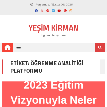
Skip
Perşembe, Ağustos 06, 2026
to
content
YEŞIM KIRMAN
Eğitim Danışmanı
ETIKET:
ÖĞRENME ANALITIĞI
PLATFORMU