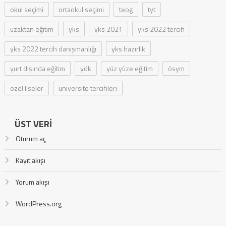
okul seçimi
ortaokul seçimi
teog
tyt
uzaktan eğitim
yks
yks 2021
yks 2022 tercih
yks 2022 tercih danışmanlığı
yks hazırlık
yurt dışında eğitim
yök
yüz yüze eğitim
ösym
özel liseler
üniversite tercihleri
ÜST VERI
Oturum aç
Kayıt akışı
Yorum akışı
WordPress.org