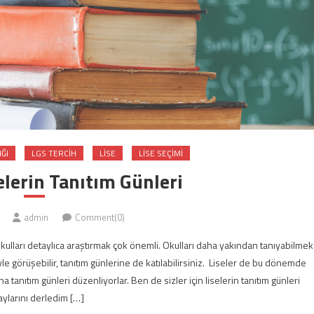
ĞI
LGS TERCIH
LISE
LISE SEÇIMI
lerin Tanıtım Günleri
admin
Comment(0)
okulları detaylıca araştırmak çok önemli. Okulları daha yakından tanıyabilmek
iyle görüşebilir, tanıtım günlerine de katılabilirsiniz. Liseler de bu dönemde
 tanıtım günleri düzenliyorlar. Ben de sizler için liselerin tanıtım günleri
aylarını derledim […]