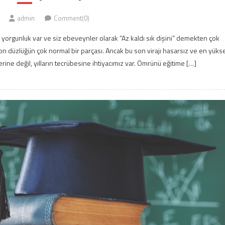
admin
Comment(0)
 yorgunluk var ve siz ebeveynler olarak “Az kaldı sık dişini” demekten çok
 son düzlüğün çok normal bir parçası. Ancak bu son virajı hasarsız ve en yüks
rine değil, yılların tecrübesine ihtiyacımız var. Ömrünü eğitime […]