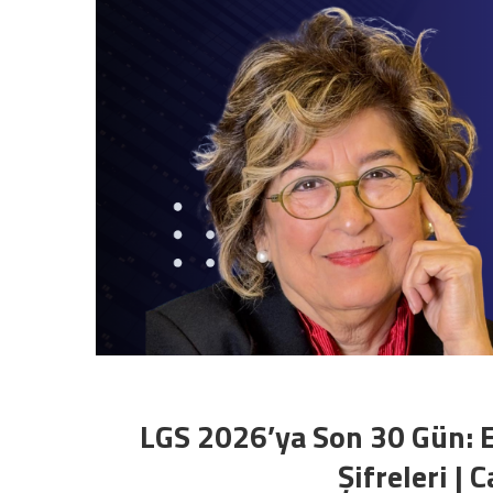
LGS 2026’ya Son 30 Gün: E
Şifreleri |