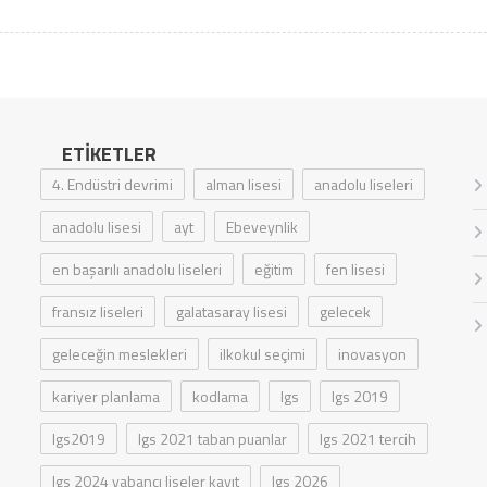
ETIKETLER
4. Endüstri devrimi
alman lisesi
anadolu liseleri
anadolu lisesi
ayt
Ebeveynlik
en başarılı anadolu liseleri
eğitim
fen lisesi
fransız liseleri
galatasaray lisesi
gelecek
geleceğin meslekleri
ilkokul seçimi
inovasyon
kariyer planlama
kodlama
lgs
lgs 2019
lgs2019
lgs 2021 taban puanlar
lgs 2021 tercih
lgs 2024 yabancı liseler kayıt
lgs 2026