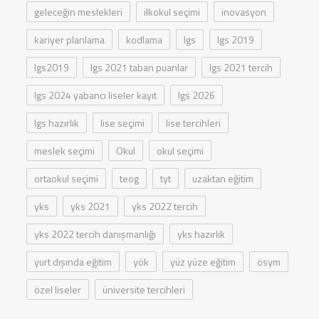
geleceğin meslekleri
ilkokul seçimi
inovasyon
kariyer planlama
kodlama
lgs
lgs 2019
lgs2019
lgs 2021 taban puanlar
lgs 2021 tercih
lgs 2024 yabancı liseler kayıt
lgs 2026
lgs hazırlık
lise seçimi
lise tercihleri
meslek seçimi
Okul
okul seçimi
ortaokul seçimi
teog
tyt
uzaktan eğitim
yks
yks 2021
yks 2022 tercih
yks 2022 tercih danışmanlığı
yks hazırlık
yurt dışında eğitim
yök
yüz yüze eğitim
ösym
özel liseler
üniversite tercihleri