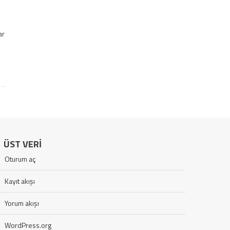
ar
ÜST VERI
Oturum aç
Kayıt akışı
Yorum akışı
WordPress.org