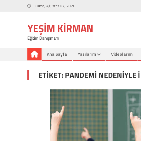
Skip
Cuma, Ağustos 07, 2026
to
content
YEŞIM KIRMAN
Eğitim Danışmanı
Ana Sayfa
Yazılarım
Videolarım
ETIKET:
PANDEMI NEDENIYLE 