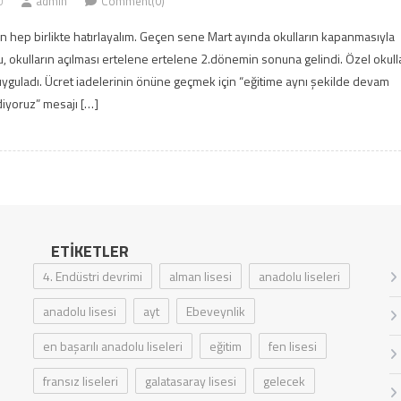
0
admin
Comment(0)
 hep birlikte hatırlayalım. Geçen sene Mart ayında okulların kapanmasıyla
oldu, okulların açılması ertelene ertelene 2.dönemin sonuna gelindi. Özel okull
 uyguladı. Ücret iadelerinin önüne geçmek için “eğitime aynı şekilde devam
iyoruz” mesajı […]
ETIKETLER
4. Endüstri devrimi
alman lisesi
anadolu liseleri
anadolu lisesi
ayt
Ebeveynlik
en başarılı anadolu liseleri
eğitim
fen lisesi
fransız liseleri
galatasaray lisesi
gelecek