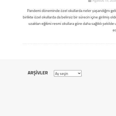
Ağustos 15, 202
Pandemi döneminde özel okullarda neler yaşandığını gelin
birlikte özel okullarda da belirsiz bir sürecin içine girilmiş 
uzaktan eğitimi resmi okullara göre daha sağlıklı şekilde
ed
ARŞIVLER
Arşivler