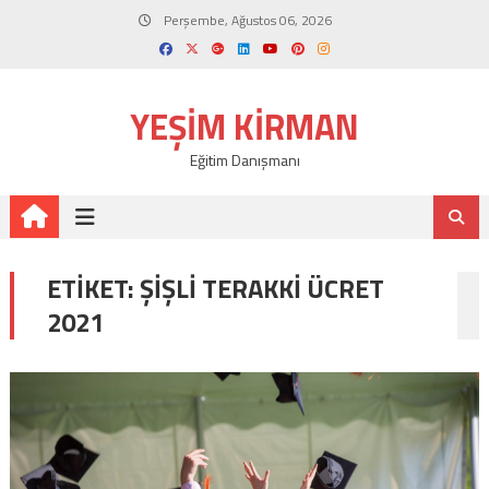
Skip
Perşembe, Ağustos 06, 2026
to
content
YEŞIM KIRMAN
Eğitim Danışmanı
ETIKET:
ŞIŞLI TERAKKI ÜCRET
2021