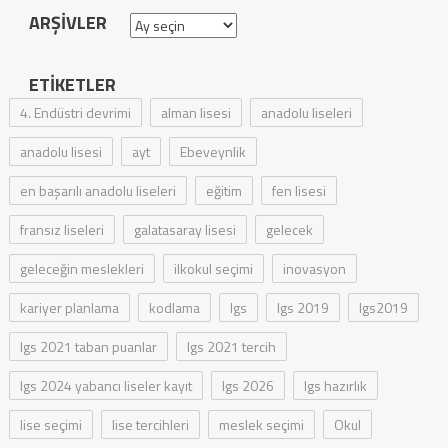
ARŞIVLER
Arşivler
ETIKETLER
4. Endüstri devrimi
alman lisesi
anadolu liseleri
anadolu lisesi
ayt
Ebeveynlik
en başarılı anadolu liseleri
eğitim
fen lisesi
fransız liseleri
galatasaray lisesi
gelecek
geleceğin meslekleri
ilkokul seçimi
inovasyon
kariyer planlama
kodlama
lgs
lgs 2019
lgs2019
lgs 2021 taban puanlar
lgs 2021 tercih
lgs 2024 yabancı liseler kayıt
lgs 2026
lgs hazırlık
lise seçimi
lise tercihleri
meslek seçimi
Okul