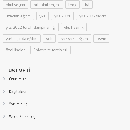
okul seçimi
ortaokul seçimi
teog
tyt
uzaktan eğitim
yks
yks 2021
yks 2022 tercih
yks 2022 tercih danışmanlığı
yks hazırlık
yurt dışında eğitim
yök
yüz yüze eğitim
ösym
özel liseler
üniversite tercihleri
ÜST VERI
Oturum aç
Kayıt akışı
Yorum akışı
WordPress.org