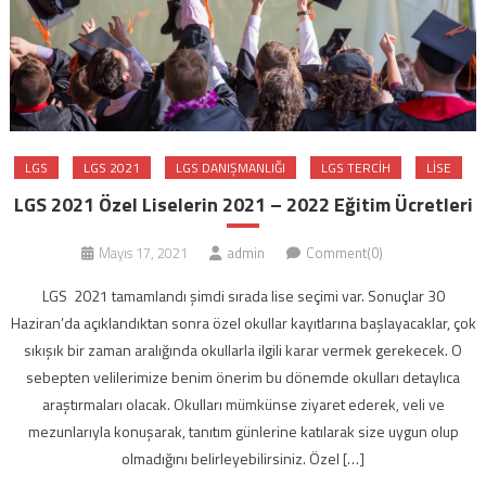
LGS
LGS 2021
LGS DANIŞMANLIĞI
LGS TERCIH
LISE
LGS 2021 Özel Liselerin 2021 – 2022 Eğitim Ücretleri
Mayıs 17, 2021
admin
Comment(0)
LGS 2021 tamamlandı şimdi sırada lise seçimi var. Sonuçlar 30
Haziran’da açıklandıktan sonra özel okullar kayıtlarına başlayacaklar, çok
sıkışık bir zaman aralığında okullarla ilgili karar vermek gerekecek. O
sebepten velilerimize benim önerim bu dönemde okulları detaylıca
araştırmaları olacak. Okulları mümkünse ziyaret ederek, veli ve
mezunlarıyla konuşarak, tanıtım günlerine katılarak size uygun olup
olmadığını belirleyebilirsiniz. Özel […]