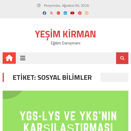
Skip
Perşembe, Ağustos 06, 2026
to
content
YEŞIM KIRMAN
Eğitim Danışmanı
ETIKET:
SOSYAL BILIMLER