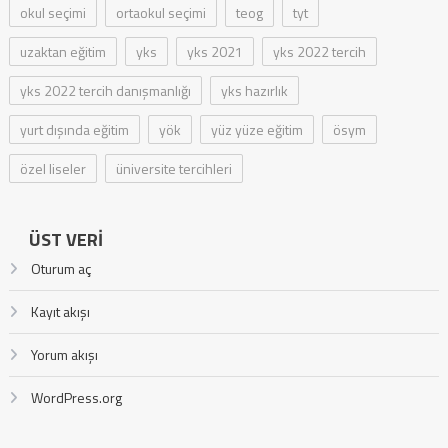
okul seçimi
ortaokul seçimi
teog
tyt
uzaktan eğitim
yks
yks 2021
yks 2022 tercih
yks 2022 tercih danışmanlığı
yks hazırlık
yurt dışında eğitim
yök
yüz yüze eğitim
ösym
özel liseler
üniversite tercihleri
ÜST VERI
Oturum aç
Kayıt akışı
Yorum akışı
WordPress.org