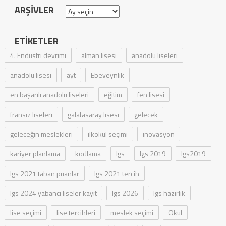
ARŞIVLER
Arşivler
ETIKETLER
4. Endüstri devrimi
alman lisesi
anadolu liseleri
anadolu lisesi
ayt
Ebeveynlik
en başarılı anadolu liseleri
eğitim
fen lisesi
fransız liseleri
galatasaray lisesi
gelecek
geleceğin meslekleri
ilkokul seçimi
inovasyon
kariyer planlama
kodlama
lgs
lgs 2019
lgs2019
lgs 2021 taban puanlar
lgs 2021 tercih
lgs 2024 yabancı liseler kayıt
lgs 2026
lgs hazırlık
lise seçimi
lise tercihleri
meslek seçimi
Okul