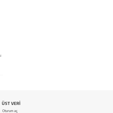
n
i
ÜST VERI
Oturum aç