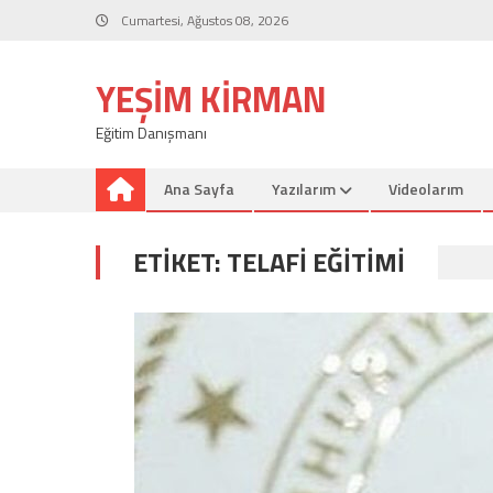
Skip
Cumartesi, Ağustos 08, 2026
to
content
YEŞIM KIRMAN
Eğitim Danışmanı
Ana Sayfa
Yazılarım
Videolarım
ETIKET:
TELAFI EĞITIMI