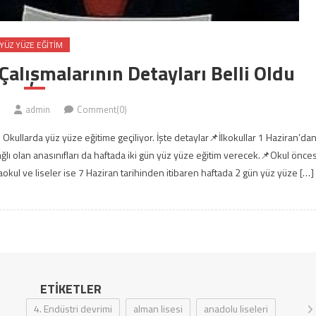
YÜZ YÜZE EĞITIM
 Çalışmalarının Detayları Belli Oldu
admin
Comment(0)
 Okullarda yüz yüze eğitime geçiliyor. İşte detaylar📌İlkokullar 1 Haziran’da
ağlı olan anasınıfları da haftada iki gün yüz yüze eğitim verecek.📌Okul önces
l ve liseler ise 7 Haziran tarihinden itibaren haftada 2 gün yüz yüze […]
ETIKETLER
4. Endüstri devrimi
alman lisesi
anadolu liseleri