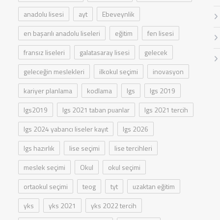
anadolu lisesi
ayt
Ebeveynlik
en başarılı anadolu liseleri
eğitim
fen lisesi
fransız liseleri
galatasaray lisesi
gelecek
geleceğin meslekleri
ilkokul seçimi
inovasyon
kariyer planlama
kodlama
lgs
lgs 2019
lgs2019
lgs 2021 taban puanlar
lgs 2021 tercih
lgs 2024 yabancı liseler kayıt
lgs 2026
lgs hazırlık
lise seçimi
lise tercihleri
meslek seçimi
Okul
okul seçimi
ortaokul seçimi
teog
tyt
uzaktan eğitim
yks
yks 2021
yks 2022 tercih