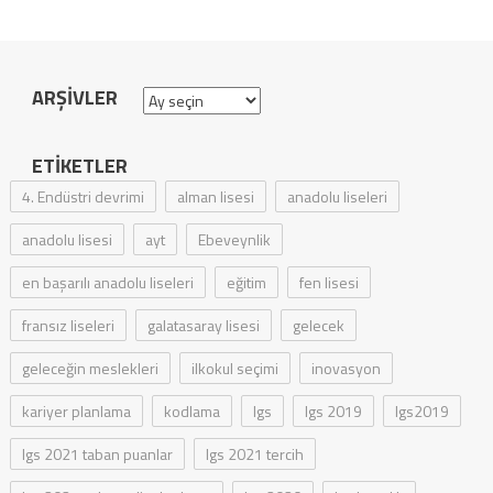
ARŞIVLER
Arşivler
ETIKETLER
4. Endüstri devrimi
alman lisesi
anadolu liseleri
anadolu lisesi
ayt
Ebeveynlik
en başarılı anadolu liseleri
eğitim
fen lisesi
fransız liseleri
galatasaray lisesi
gelecek
geleceğin meslekleri
ilkokul seçimi
inovasyon
kariyer planlama
kodlama
lgs
lgs 2019
lgs2019
lgs 2021 taban puanlar
lgs 2021 tercih