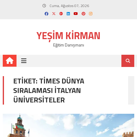
Skip
Cuma, Ağustos 07, 2026
to
content
YEŞIM KIRMAN
Eğitim Danışmanı
ETIKET:
TIMES DÜNYA
SIRALAMASI ITALYAN
ÜNIVERSITELER