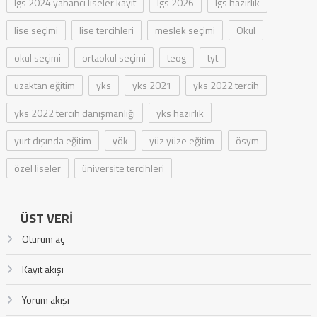
lgs 2024 yabancı liseler kayıt
lgs 2026
lgs hazırlık
lise seçimi
lise tercihleri
meslek seçimi
Okul
okul seçimi
ortaokul seçimi
teog
tyt
uzaktan eğitim
yks
yks 2021
yks 2022 tercih
yks 2022 tercih danışmanlığı
yks hazırlık
yurt dışında eğitim
yök
yüz yüze eğitim
ösym
özel liseler
üniversite tercihleri
ÜST VERI
Oturum aç
Kayıt akışı
Yorum akışı