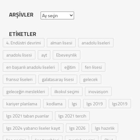
ARŞIVLER
Arşivler
ETIKETLER
4. Endüstri devrimi
alman lisesi
anadolu liseleri
anadolu lisesi
ayt
Ebeveynlik
en başarılı anadolu liseleri
eğitim
fen lisesi
fransız liseleri
galatasaray lisesi
gelecek
geleceğin meslekleri
ilkokul seçimi
inovasyon
kariyer planlama
kodlama
lgs
lgs 2019
lgs2019
lgs 2021 taban puanlar
lgs 2021 tercih
lgs 2024 yabancı liseler kayıt
lgs 2026
lgs hazırlık