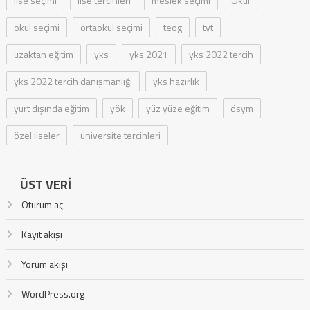
lise seçimi
lise tercihleri
meslek seçimi
Okul
okul seçimi
ortaokul seçimi
teog
tyt
uzaktan eğitim
yks
yks 2021
yks 2022 tercih
yks 2022 tercih danışmanlığı
yks hazırlık
yurt dışında eğitim
yök
yüz yüze eğitim
ösym
özel liseler
üniversite tercihleri
ÜST VERI
Oturum aç
Kayıt akışı
Yorum akışı
WordPress.org