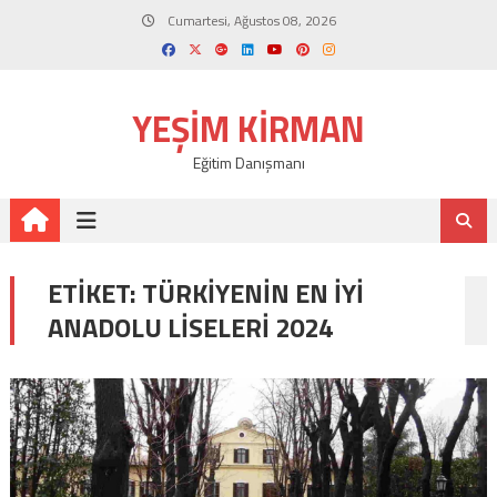
Skip
Cumartesi, Ağustos 08, 2026
to
content
YEŞIM KIRMAN
Eğitim Danışmanı
ETIKET:
TÜRKIYENIN EN IYI
ANADOLU LISELERI 2024