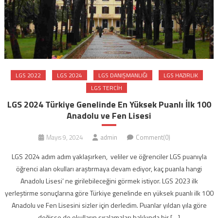
LGS 2022
LGS 2024
LGS DANIŞMANLIĞI
LGS HAZIRLIK
LGS TERCIH
LGS 2024 Türkiye Genelinde En Yüksek Puanlı İlk 100
Anadolu ve Fen Lisesi
Mayıs 9, 2024
admin
Comment(0)
LGS 2024 adım adım yaklaşırken, veliler ve öğrenciler LGS puanıyla
öğrenci alan okulları araştırmaya devam ediyor, kaç puanla hangi
Anadolu Lisesi’ ne girilebileceğini görmek istiyor. LGS 2023 ilk
yerleştirme sonuçlarına göre Türkiye genelinde en yüksek puanlı ilk 100
Anadolu ve Fen Lisesini sizler için derledim. Puanlar yıldan yıla göre
değişse de okulların sıralamaları hakkında bir […]