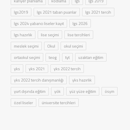
kariyer planlama
kodlama
lgs
lgs 2019
lgs2019
lgs 2021 taban puanlar
lgs 2021 tercih
lgs 2024 yabancı liseler kayıt
lgs 2026
lgs hazırlık
lise seçimi
lise tercihleri
meslek seçimi
Okul
okul seçimi
ortaokul seçimi
teog
tyt
uzaktan eğitim
yks
yks 2021
yks 2022 tercih
yks 2022 tercih danışmanlığı
yks hazırlık
yurt dışında eğitim
yök
yüz yüze eğitim
ösym
özel liseler
üniversite tercihleri