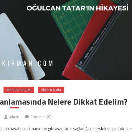
MESLEK SEÇIMI
VIDEOLARIM
lanlamasında Nelere Dikkat Edelim?
admin
Comment(0)
ışma hayatına atılmanın ne gibi avantajlar sağladığını, meslek seçiminde ve