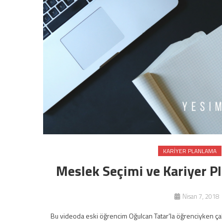
KARIYER PLANLAMA
Meslek Seçimi ve Kariyer P
Nisan 7, 2018
Bu videoda eski öğrencim Oğulcan Tatar’la öğrenciyken çal