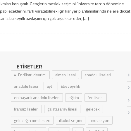
ktaları konuştuk. Gençlerin meslek seçimini üniversite tercih dönemine
pabileceklerini, fark yaratabilmek için kariyer planlamalarında nelere dikkat
can’a bu keyifli paylaşımı için çok teşekkür eder, […]
ETIKETLER
4. Endüstri devrimi
alman lisesi
anadolu liseleri
anadolu lisesi
ayt
Ebeveynlik
en başarılı anadolu liseleri
eğitim
fen lisesi
fransız liseleri
galatasaray lisesi
gelecek
geleceğin meslekleri
ilkokul seçimi
inovasyon