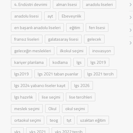
4. Endüstri devrimi
alman lisesi
anadolu liseleri
anadolu lisesi
ayt
Ebeveynlik
en başarılı anadolu liseleri
eğitim
fen lisesi
fransız liseleri
galatasaray lisesi
gelecek
geleceğin meslekleri
ilkokul seçimi
inovasyon
kariyer planlama
kodlama
lgs
lgs 2019
lgs2019
lgs 2021 taban puanlar
lgs 2021 tercih
lgs 2024 yabancı liseler kayıt
lgs 2026
lgs hazırlık
lise seçimi
lise tercihleri
meslek seçimi
Okul
okul seçimi
ortaokul seçimi
teog
tyt
uzaktan eğitim
yks
yks 2021
yks 2022 tercih