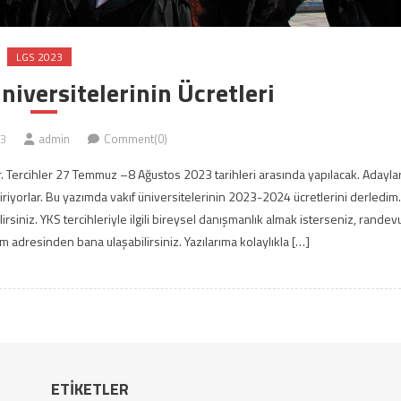
LGS 2023
iversitelerinin Ücretleri
3
admin
Comment(0)
ar. Tercihler 27 Temmuz –8 Ağustos 2023 tarihleri arasında yapılacak. Adayla
diriyorlar. Bu yazımda vakıf üniversitelerinin 2023-2024 ücretlerini derledim
lirsiniz. YKS tercihleriyle ilgili bireysel danışmanlık almak isterseniz, randev
m adresinden bana ulaşabilirsiniz. Yazılarıma kolaylıkla […]
ETIKETLER