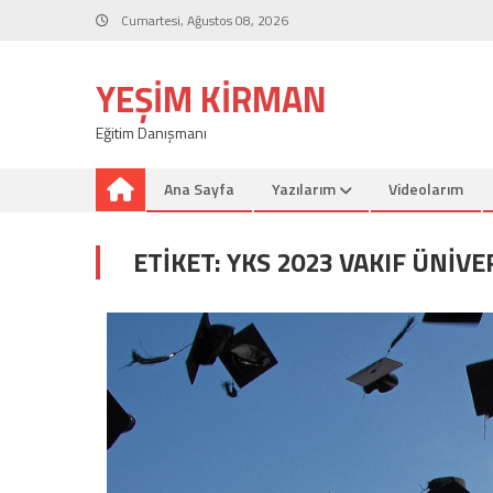
Skip
Cumartesi, Ağustos 08, 2026
to
content
YEŞIM KIRMAN
Eğitim Danışmanı
Ana Sayfa
Yazılarım
Videolarım
ETIKET:
YKS 2023 VAKIF ÜNIVE