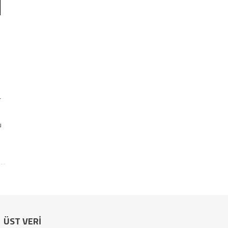
r
.
u
ÜST VERI